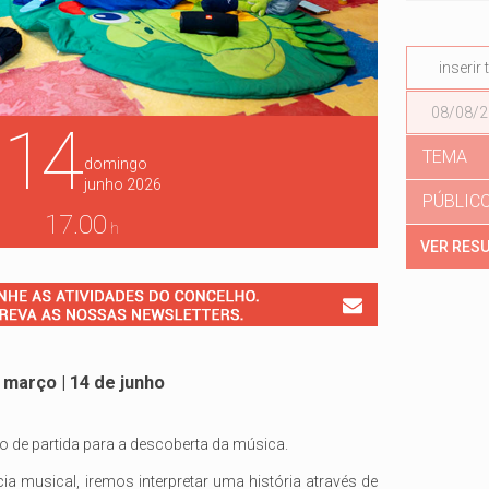
Data
14
TEMA
domingo
junho
2026
PÚBLIC
17.00
h
e março | 14 de junho
to de partida para a descoberta da música.
ia musical, iremos interpretar uma história através de