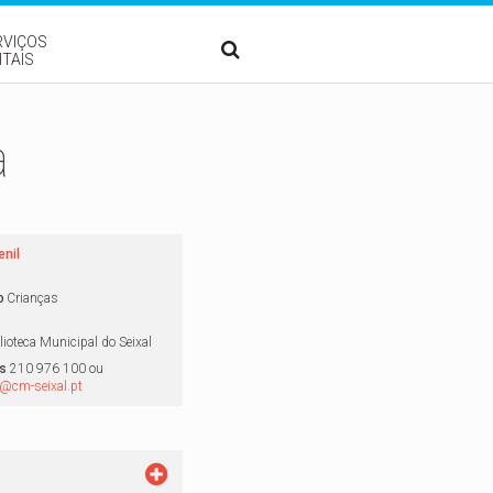
RVIÇOS
ITAIS
a
enil
o
Crianças
blioteca Municipal do Seixal
s
210 976 100 ou
e@cm-seixal.pt