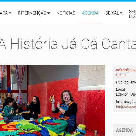
SE
ARA
INTERVENÇÃO
NOTÍCIAS
AGENDA
SEIXAL
DIG
A História Já Cá Cant
Infantil/Juv
Leitura
Público-alv
Local
Exterior - Bi
Informaçõe
biblioteca.s
AGENDA