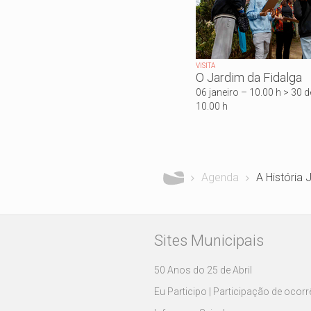
VISITA
O Jardim da Fidalga
06 janeiro – 10.00 h > 30
10.00 h
Está aqui
Agenda
A História 
Sites Municipais
50 Anos do 25 de Abril
Eu Participo | Participação de ocor