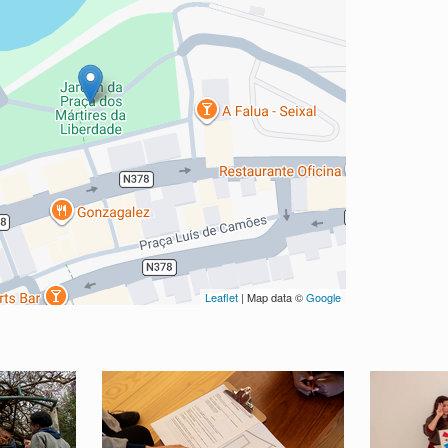
Leaflet
| Map data ©
Google