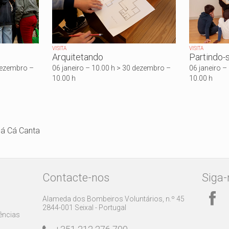
VISITA
VISITA
Arquitetando
Partindo-
 dezembro –
06 janeiro – 10.00 h > 30 dezembro –
06 janeiro –
10.00 h
10.00 h
Já Cá Canta
Contacte-nos
Siga-
Alameda dos Bombeiros Voluntários, n.º 45
2844-001 Seixal - Portugal
rências