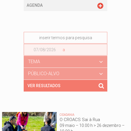
AGENDA
Data
a
Data
TEMA
PÚBLICO-ALVO
CIDADANIA
O CROACS Sai à Rua
09 maio – 10.00 h > 26 dezembro –