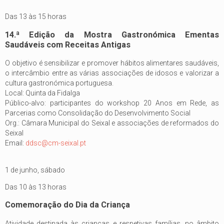
Das 13 às 15 horas
14.ª Edição da Mostra Gastronómica Ementas
Saudáveis com Receitas Antigas
O objetivo é sensibilizar e promover hábitos alimentares saudáveis,
o intercâmbio entre as várias associações de idosos e valorizar a
cultura gastronómica portuguesa.
Local: Quinta da Fidalga
Público-alvo: participantes do workshop 20 Anos em Rede, as
Parcerias como Consolidação do Desenvolvimento Social
Org.: Câmara Municipal do Seixal e associações de reformados do
Seixal
Email:
ddsc@cm-seixal.pt
1 de junho, sábado
Das 10 às 13 horas
Comemoração do Dia da Criança
Atividade destinada às crianças e respetivas famílias, no âmbito