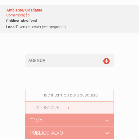
Ambiente/Cidadania
Comemoração
Público-alvo
Geral
Local
Diversos locais (ver programa)
AGENDA
Data
a
Data
TEMA
PÚBLICO-ALVO