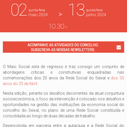
02
13
quinta-feira
quinta-feira
>
maio
2024
junho
2024
10.30
h
O Maio Social está de regresso e traz consigo um conjunto de
abordagens críticas e construtivas enquadradas nas
comemorações dos 20 anos da Rede Social do Seixal e
dos 50
anos do 25 de Abril
.
Nesta edição, perante os desafios decorrentes da atual conjuntura
socioeconómica, o foco da intervenção é colocado nos desafios e
oportunidades na gestão das instituições da economia social do
concelho do Seixal, no plano de uma Rede Social constituída e
consolidada ao longo de duas décadas de trabalho.
Desenvolvida em parceria entre a autarquia e a Rede Social do