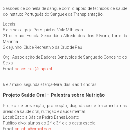
Sessões de colheita de sangue com o apoio de técnicos de saúde
do Instituto Português do Sangue e da Transplantação.
Locais:
5 de maio: Igreja Paroquial de Vale Milhaços
21 de maio: Escola Secundária Alfredo dos Reis Silveira, Torre da
Marinha
2 de junho: Clube Recreativo da Cruz de Pau
Org.: Associação de Dadores Benévolos de Sangue do Concelho do
Seixal
Email:
adscseixal@sapo.pt
6 e 7 maio, segunda e terça-feira, das 8 às 13 horas
Projeto Saúde Oral – Palestra sobre Nutrição
Projeto de prevenção, promoção, diagnóstico e tratamento nas
áreas da saúde oral, nutrição e saúde mental.
Local: Escola Básica Pedro Eanes Lobato
Público-alvo: alunos do 2.º e 3.º ciclo desta escola
Email:
appsho@gmail.com