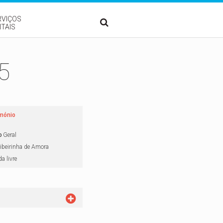
RVIÇOS
ITAIS
5
imónio
o
Geral
ibeirinha de Amora
a livre