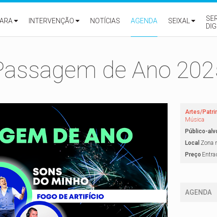
SE
ARA
INTERVENÇÃO
NOTÍCIAS
AGENDA
SEIXAL
DIG
Passagem de Ano 202
Artes/Patr
Música
Público-alv
Local
Zona r
Preço
Entrad
AGENDA