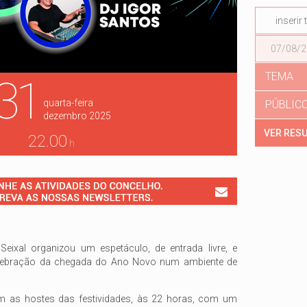
Data
TEMA
31
quarta-feira
PÚBLIC
dezembro
2025
22.00
h
eixal organizou um espetáculo, de entrada livre, e
elebração da chegada do Ano Novo num ambiente de
m as hostes das festividades, às 22 horas, com um