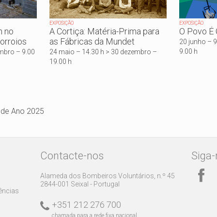
EXPOSIÇÃO
EXPOSIÇÃO
m no
A Cortiça: Matéria-Prima para
O Povo É
orroios
as Fábricas da Mundet
20 junho – 
9.00 h
embro – 9.00
24 maio – 14.30 h > 30 dezembro –
19.00 h
de Ano 2025
Contacte-nos
Siga-
Alameda dos Bombeiros Voluntários, n.º 45
2844-001 Seixal - Portugal
rências
+351 212 276 700
chamada para a rede fixa nacional