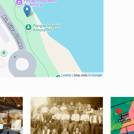
Leaflet
| Map data ©
Google