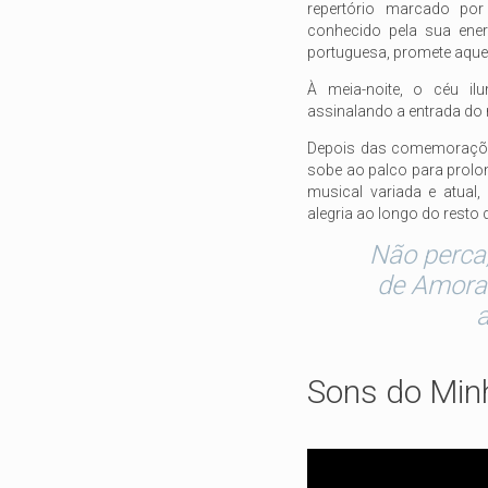
repertório marcado por
conhecido pela sua ener
portuguesa, promete aquec
À meia-noite, o céu il
assinalando a entrada do
Depois das comemoraçõ
sobe ao palco para prolo
musical variada e atual,
alegria ao longo do resto d
Não perca,
de Amora 
Sons do Min