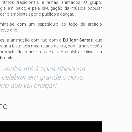
 ritmos tradicionais e temas animados. O grupo,
gia em palco e pela divulgação da música popular
er o ambiente e pôr o público a dançar.
umina-se com um espetáculo de fogo de artifício
 novo ano.
es, a animação continua com o
DJ Igor Santos
, que
ngar a festa pela madrugada dentro, com uma seleção
 prometendo manter a energia, o espírito festivo e a
a noite.
 venha até à zona ribeirinha
celebrar em grande o novo
ano que vai chegar!
ho