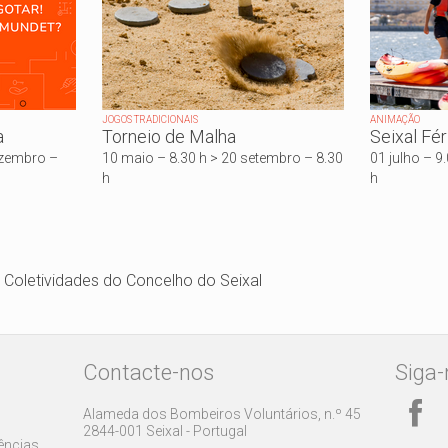
JOGOS TRADICIONAIS
ANIMAÇÃO
a
Torneio de Malha
Seixal Fé
dezembro –
10 maio – 8.30 h > 20 setembro – 8.30
01 julho – 9
h
h
e Coletividades do Concelho do Seixal
Contacte-nos
Siga-
Alameda dos Bombeiros Voluntários, n.º 45
2844-001 Seixal - Portugal
rências