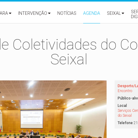
SE
ARA
INTERVENÇÃO
NOTÍCIAS
AGENDA
SEIXAL
DIG
de Coletividades do C
Seixal
Desporto/L
Encontro
Público-alv
Local
Serviços Ce
do Seixal
Telefone
21