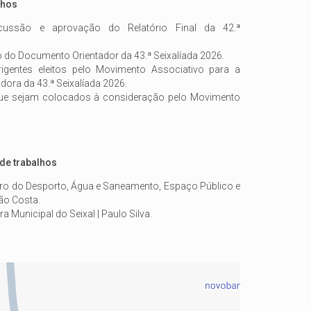
lhos
scussão e aprovação do Relatório Final da 42.ª
 do Documento Orientador da 43.ª Seixalíada 2026.
rigentes eleitos pelo Movimento Associativo para a
ora da 43.ª Seixalíada 2026.
ue sejam colocados à consideração pelo Movimento
de trabalhos
ro do Desporto, Água e Saneamento, Espaço Público e
ão Costa.
 Municipal do Seixal | Paulo Silva.