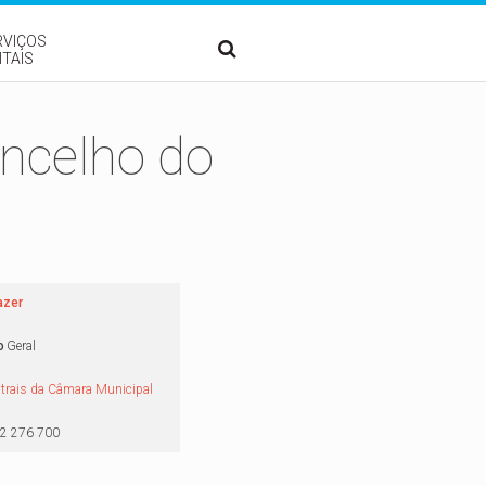
RVIÇOS
ITAIS
oncelho do
azer
o
Geral
ntrais da Câmara Municipal
2 276 700