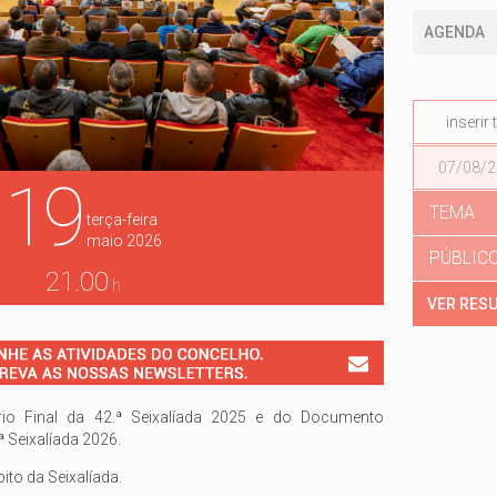
AGENDA
Data
19
TEMA
terça-feira
maio
2026
PÚBLIC
21.00
h
rio Final da 42.ª Seixalíada 2025 e do Documento
ª Seixalíada 2026.
ito da Seixalíada.