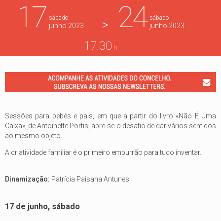
17
24
sábado
sábado
>
junho
2023
junho
2023
17.30
h
Sessões para bebés e pais, em que a partir do livro «Não É Uma
Caixa», de Antoinette Portis, abre-se o desafio de dar vários sentidos
ao mesmo objeto.
A criatividade familiar é o primeiro empurrão para tudo inventar.
Dinamização:
Patrícia Paisana Antunes.
17 de junho, sábado