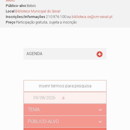
Bebés
Público-alvo
Bebés
Local
Biblioteca Municipal do Seixal
Inscrições/Informações
210 976 100 ou
biblioteca.se@cm-seixal.pt
Preço
Participação gratuita, sujeita a inscrição
AGENDA
Data
a
Data
TEMA
PÚBLICO-ALVO