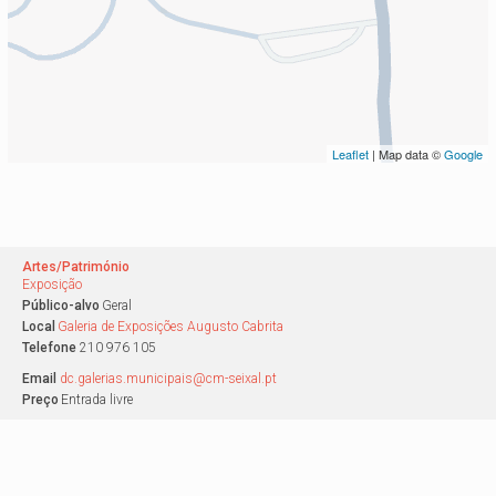
Leaflet
| Map data ©
Google
Artes/Património
Exposição
Público-alvo
Geral
Local
Galeria de Exposições Augusto Cabrita
Telefone
210 976 105
Email
dc.galerias.municipais@cm-seixal.pt
Preço
Entrada livre