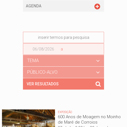
AGENDA
Data
a
Data
TEMA
PÚBLICO-ALVO
EXPOSIÇÃO
600 Anos de Moagem no Moinho
de Maré de Corroios