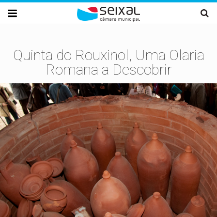
Passar para o conteúdo principal

Quinta do Rouxinol, Uma Olaria
Romana a Descobrir