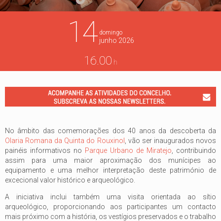
14
domingo
junho
2026
16.00
h
No âmbito das comemorações dos 40 anos da descoberta da
Olaria Romana da Quinta do Rouxinol
, vão ser inaugurados novos
painéis informativos no
Parque Urbano de Miratejo
, contribuindo
assim para uma maior aproximação dos munícipes ao
equipamento e uma melhor interpretação deste património de
excecional valor histórico e arqueológico.
A iniciativa inclui também uma visita orientada ao sítio
arqueológico, proporcionando aos participantes um contacto
mais próximo com a história, os vestígios preservados e o trabalho