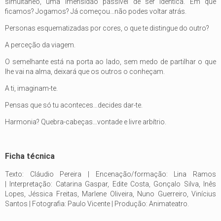
simultâneo, uma imensidão passível de ser idêntica. Em que
ficamos? Jogamos? Já começou…não podes voltar atrás.
Personas esquematizadas por cores, o que te distingue do outro?
A perceção da viagem.
O semelhante está na porta ao lado, sem medo de partilhar o que
lhe vai na alma, deixará que os outros o conheçam.
A ti, imaginam-te.
Pensas que só tu aconteces…decides dar-te.
Harmonia? Quebra-cabeças…vontade e livre arbítrio.
Ficha técnica
Texto: Cláudio Pereira | Encenação/formação: Lina Ramos
| Interpretação: Catarina Gaspar, Edite Costa, Gonçalo Silva, Inês
Lopes, Jéssica Freitas, Marlene Oliveira, Nuno Guerreiro, Vinícius
Santos | Fotografia: Paulo Vicente | Produção: Animateatro.