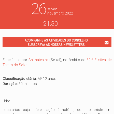
26
sábado
novembro
2022
21.30
h
Espetáculo por
Animateatro
(Seixal), no âmbito do
39.º Festival de
Teatro do Seixal
.
Classificação etária:
M/ 12 anos.
Duração:
60 minutos.
Urbe.
Locatários cuja diferenciação é notória, contudo existe, em