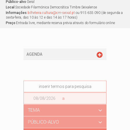
Público-alvo
Geral
Local
Sociedade Filarmónica Democrática Timbre Seixalense
Informações
bilheteira.cultura@cm-seixal.pt
ou 915 635 090 (de segunda a
sexta-feira, das 10 às 12 e das 14 às 17 horas)
Preço
Entrada livre, mediante reserva prévia através do formulário online
AGENDA
Data
a
Data
TEMA
PÚBLICO-ALVO