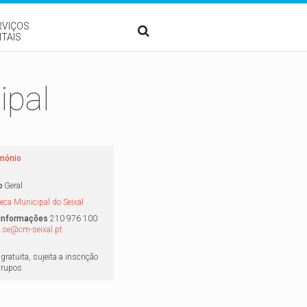
RVIÇOS
ITAIS
ipal
imónio
o
Geral
teca Municipal do Seixal
/Informações
210 976 100
a.se@cm-seixal.pt
gratuita, sujeita a inscrição
grupos