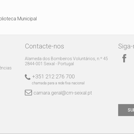
iblioteca Municipal
Contacte-nos
Siga-
Alameda dos Bombeiros Voluntários, n.º 45
2844-001 Seixal - Portugal
rências
+351 212 276 700
chamada para a rede fixa nacional
camara.geral@cm-seixal.pt
SU