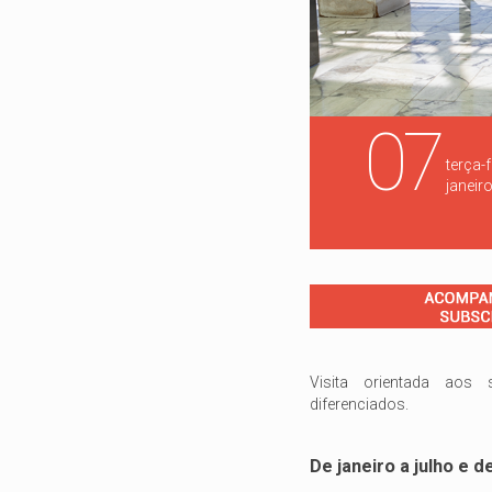
07
terça-f
janeir
Visita orientada aos s
diferenciados.
De janeiro a julho e