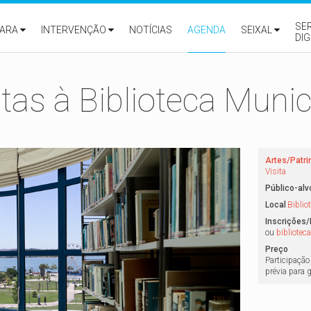
SE
ARA
INTERVENÇÃO
NOTÍCIAS
AGENDA
SEIXAL
DIG
itas à Biblioteca Munic
Artes/Patr
Visita
Público-alv
Local
Biblio
Inscrições
ou
bibliotec
Preço
Participação 
prévia para 