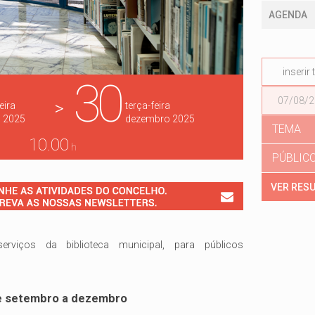
AGENDA
30
Data
>
eira
terça-feira
o
2025
dezembro
2025
TEMA
10.00
h
PÚBLIC
erviços da biblioteca municipal, para públicos
 de setembro a dezembro