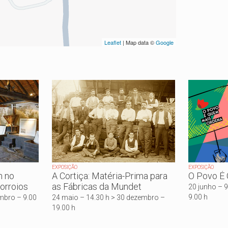
Leaflet
| Map data ©
Google
EXPOSIÇÃO
EXPOSIÇÃO
m no
A Cortiça: Matéria-Prima para
O Povo É
orroios
as Fábricas da Mundet
20 junho – 
9.00 h
embro – 9.00
24 maio – 14.30 h > 30 dezembro –
19.00 h