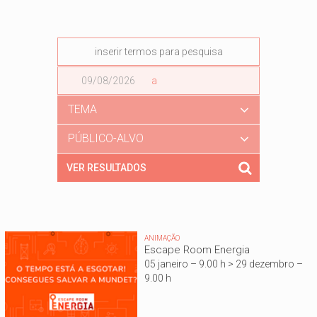
Data
a
Data
TEMA
PÚBLICO-ALVO
ANIMAÇÃO
Escape Room Energia
05 janeiro – 9.00 h > 29 dezembro –
9.00 h