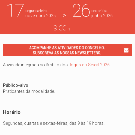
17
26
segunda-feira
sexta-feira
>
novembro
2025
junho
2026
9.00
h
Atividade integrada no âmbito dos
Jogos do Seixal 2026
.
Público-alvo
Praticantes da modalidade.
Horário
Segundas, quartas e sextas-feiras, das 9 às 19 horas.