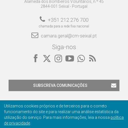
Alameda dos Bombeiros Voluntários, n.º 45
2844-001 Seixal - Portugal
+351 212 276 700
chamada para a rede fixa nacional
camara.geral@cm-seixal.pt
Siga-nos
SUBSCREVA COMUNICAÇÕES
Utilizamos cookies próprios e de terceiros para o correto
funcionamento do site e para realizar uma análise estatística da
utilização do serviço. Para mais informações, leia a nossa
política
de privacidade
.
Contactos
Privacidade
Ficha Técnica
Certificação