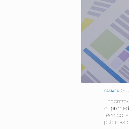
-
24 J
CÂMARA
Encontra-
o proced
técnico s
públicas 