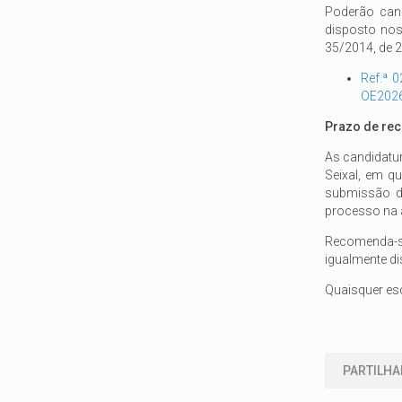
Poderão cand
disposto nos
35/2014, de 2
Ref.ª 
OE202
Prazo de rec
As candidatu
Seixal, em qu
submissão do
processo na 
Recomenda-se
igualmente di
Quaisquer esc
PARTILHA