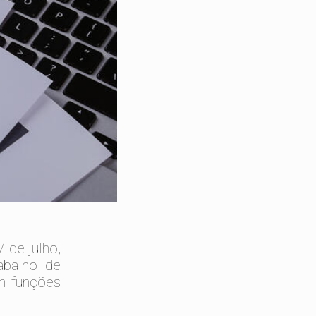
 de julho,
abalho de
em funções