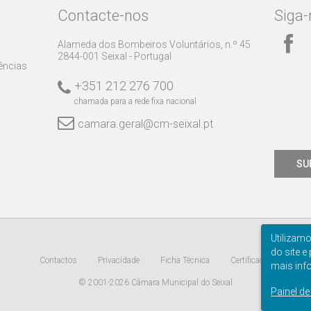
Contacte-nos
Siga-
Alameda dos Bombeiros Voluntários, n.º 45
2844-001 Seixal - Portugal
rências
+351 212 276 700
chamada para a rede fixa nacional
camara.geral@cm-seixal.pt
SU
Utilizam
do site e
Contactos
Privacidade
Ficha Técnica
Certificação
mais inf
© 2001-2026 Câmara Municipal do Seixal
Painel d