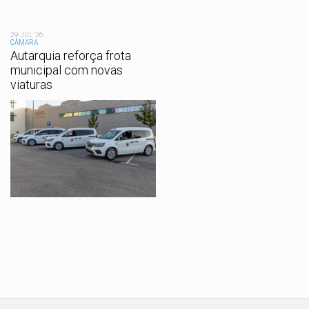
29 JUL '26
CÂMARA
Autarquia reforça frota
municipal com novas
viaturas