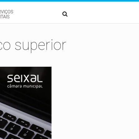
RVIÇOS
ITAIS
co superior