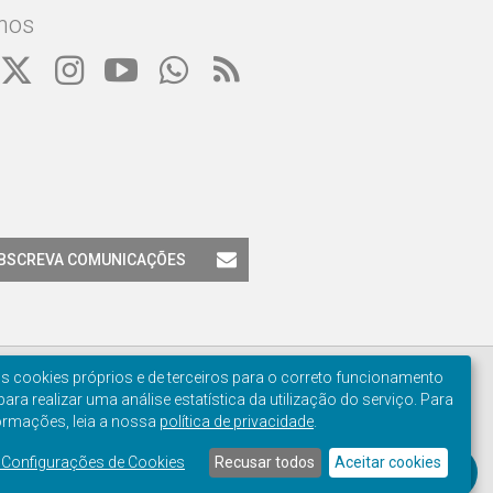
nos
BSCREVA COMUNICAÇÕES
os cookies próprios e de terceiros para o correto funcionamento
 para realizar uma análise estatística da utilização do serviço. Para
ormações, leia a nossa
política de privacidade
.
Manage
e Configurações de Cookies
Recusar todos
Aceitar cookies
cookie