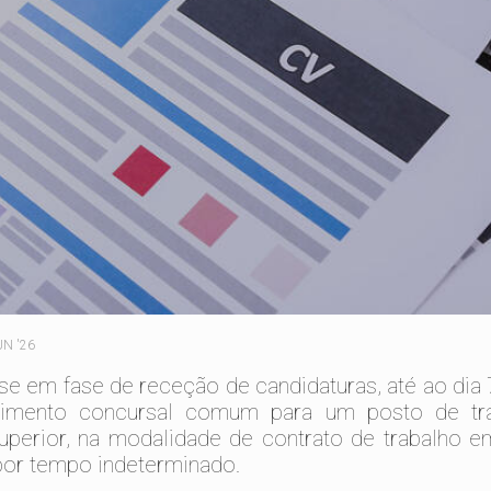
UN '26
se em fase de receção de candidaturas, até ao dia 7
imento concursal comum para um posto de tr
uperior, na modalidade de contrato de trabalho 
por tempo indeterminado.