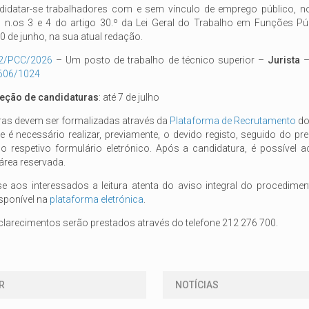
idatar-se trabalhadores com e sem vínculo de emprego público, 
 n.os 3 e 4 do artigo 30.º da Lei Geral do Trabalho em Funções Públ
0 de junho, na sua atual redação.
02/PCC/2026
– Um posto de trabalho de técnico superior –
Jurista
–
606/1024
eção de candidaturas
: até 7 de julho
ras devem ser formalizadas através da
Plataforma de Recrutamento
do
e é necessário realizar, previamente, o devido registo, seguido do p
 respetivo formulário eletrónico. Após a candidatura, é possível
área reservada.
 aos interessados a leitura atenta do aviso integral do procedimen
sponível na
plataforma eletrónica
.
larecimentos serão prestados através do telefone 212 276 700.
R
NOTÍCIAS