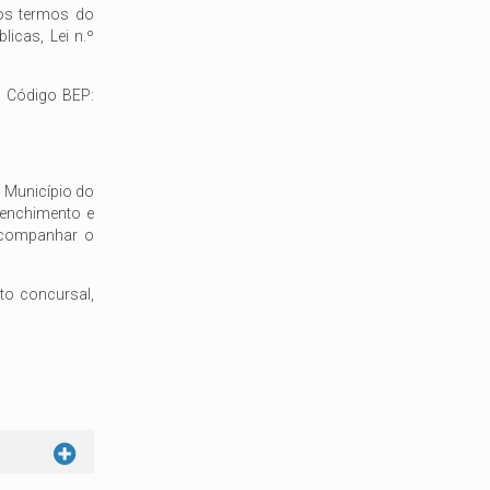
nos termos do
icas, Lei n.º
 Código BEP:
 Município do
reenchimento e
 acompanhar o
to concursal,