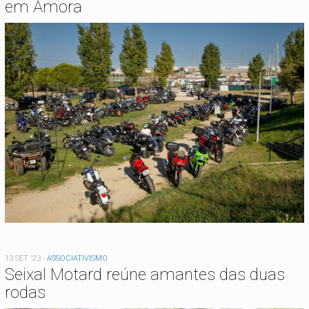
em Amora
13 SET '23
-
ASSOCIATIVISMO
Seixal Motard reúne amantes das duas
rodas