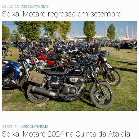
25 JUL '25
-
ASSOCIATIVISMO
Seixal Motard regressa em setembro
24 SET '24
-
ASSOCIATIVISMO
Seixal Motard 2024 na Quinta da Atalaia,