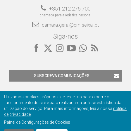
+351 212 276 700
chamada para a rede fixa nacional
camara.geral@cm-seixal.pt
Siga-nos
SUBSCREVA COMUNICAÇÕES
Utilizamos cookies próprios e de terceiros para o correto
funcionamento do site e para realizar uma análise estatística da
utilização do serviço. Para mais informações, leia a nossa
política
de privacidade
.
Contactos
Privacidade
Ficha Técnica
Certificação
Painel de Configurações de Cookies
© 2001-2026 Câmara Municipal do Seixal
Manage