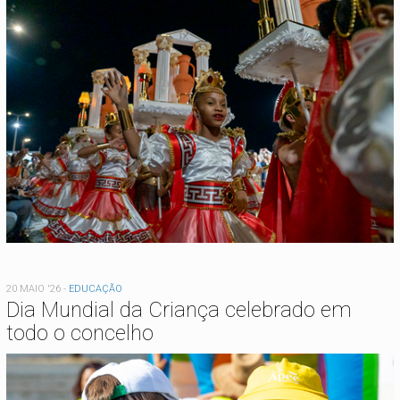
20 MAIO '26
-
EDUCAÇÃO
Dia Mundial da Criança celebrado em
todo o concelho