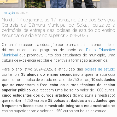
EDUCAÇÃO
-
09 JAN '25
No dia 17 de janeiro, às 17 horas, no átrio dos Serviços
Centrais da Câmara Municipal do Seixal, realiza-se a
cerimónia de entrega das bolsas de estudo do ensino
secundário e do ensino superior 2024-2025.
O município assume a educação como uma das suas prioridades e
dá continuidade ao programa de apoio do
Plano Educativo
Municipal
que promove, junto dos estudantes do município, uma
cultura de excelência escolar e incentiva a formação académica.
Para o ano letivo 2024-2025, a atribuição das
bolsas de estudo
contempla
35 alunos do ensino secundário
a quem a autarquia
concede uma bolsa de estudo no valor de 750 euros,
10 estudantes
que se encontram a frequentar os cursos técnicos do ensino
superior público
que recebem uma bolsa no valor de 1000 euros,
cinco estudantes dos cursos artísticos
(licenciatura e mestrado)
que recebem 1250 euros e
35 bolsas atribuídas a estudantes que
frequentam licenciatura e mestrado integrado e/ou mestrado
no
ensino superior com o valor de 1250 euros por bolsa de estudo.