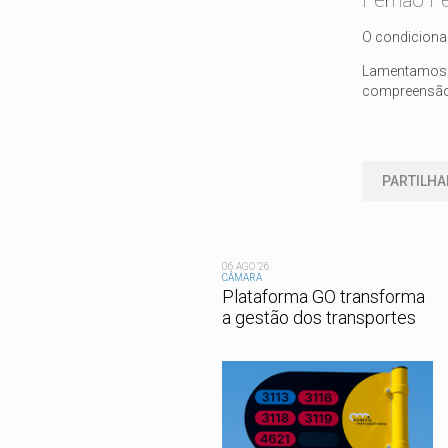
Fernão Fe
O condicionam
Lamentamos
compreensão 
PARTILHA
06 AGO '26
CÂMARA
Plataforma GO transforma
a gestão dos transportes