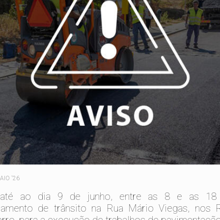
AIO '26
até ao dia 9 de junho, entre as 8 e as 18
namento de trânsito na Rua Mário Viegas, nos 