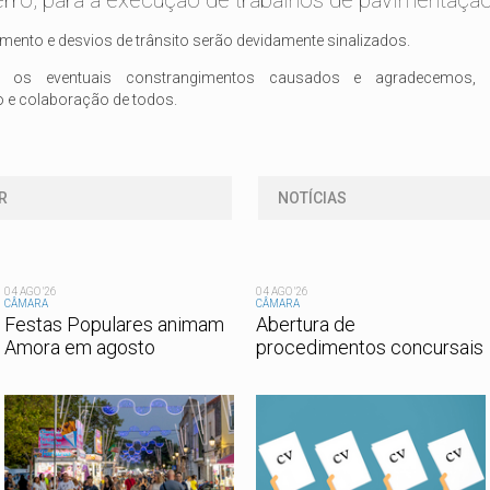
rro, para a execução de trabalhos de pavimentação
ento e desvios de trânsito serão devidamente sinalizados.
 os eventuais constrangimentos causados e agradecemos, 
e colaboração de todos.
R
NOTÍCIAS
04 AGO '26
04 AGO '26
CÂMARA
CÂMARA
Festas Populares animam
Abertura de
Amora em agosto
procedimentos concursais