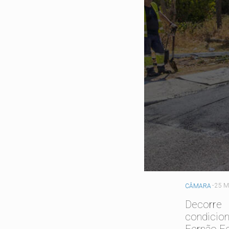
-
25 M
CÂMARA
Decorre 
condicio