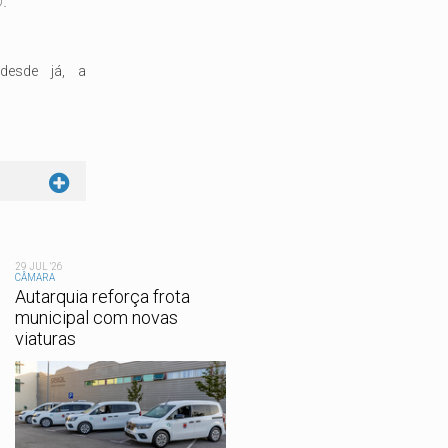
.
desde já, a
29 JUL '26
CÂMARA
Autarquia reforça frota
municipal com novas
viaturas