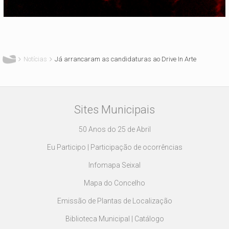
Está aqui
Notícias
Já arrancaram as candidaturas ao Drive In Arte
Sites Municipais
50 Anos do 25 de Abril
Eu Participo | Participação de ocorrências
Infomapa Seixal
Mapa do Concelho
Emissão de Plantas de Localização
Biblioteca Municipal | Catálogo