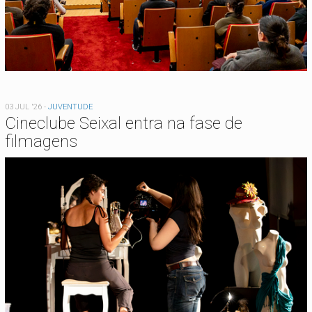
03 JUL '26
-
JUVENTUDE
Cineclube Seixal entra na fase de
filmagens