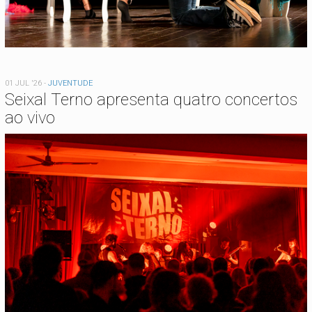
01 JUL '26
-
JUVENTUDE
Seixal Terno apresenta quatro concertos
ao vivo