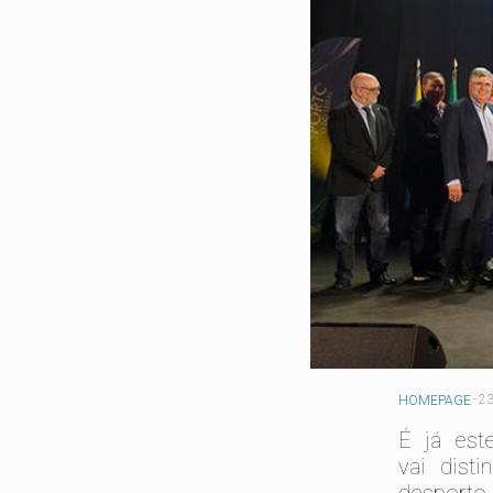
-
23
HOMEPAGE
É já est
vai dist