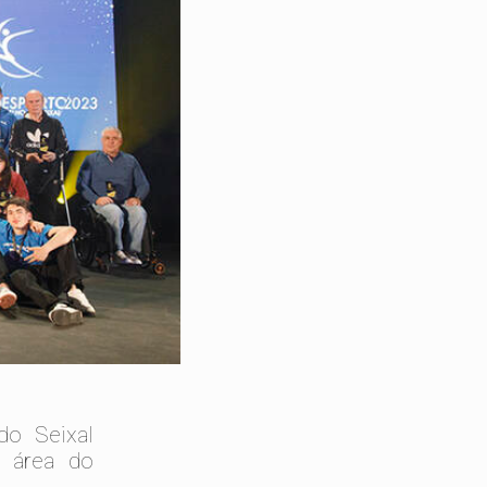
do Seixal
a área do