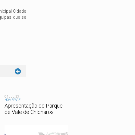
icipal Cidade
quipas que se
04 JUL '23
HOMEPAGE
Apresentação do Parque
de Vale de Chícharos