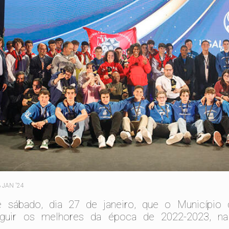
 JAN '24
e sábado, dia 27 de janeiro, que o Município 
inguir os melhores da época de 2022-2023, n