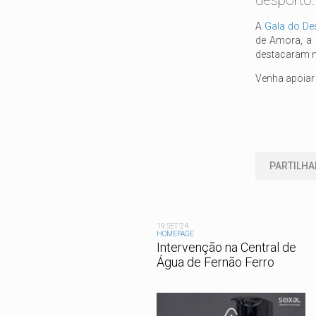
desporto
A
Gala do De
de Amora, a 
destacaram na
Venha apoiar 
PARTILHA
19 SET '24
HOMEPAGE
Intervenção na Central de
Água de Fernão Ferro