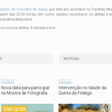
.
sporto do Concelho do Seixal
, que este ano acontece no Pavilhão Mun
partir das 20.30 horas, tem como objetivo reconhecer os atletas e e
 prática desportiva.
os nossos atletas. A entrada é livre.
R
NOTÍCIAS
09 MAIO '24
09 FEV '24
HOMEPAGE
HOMEPAGE
Nova data para participar
Intervenção no talude da
na Mostra de Fotografia
Quinta da Fidalga