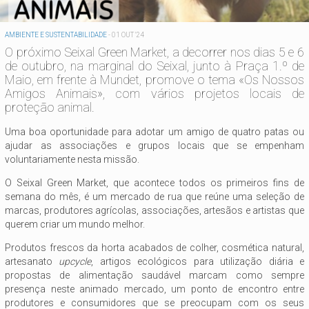
AMBIENTE E SUSTENTABILIDADE
-
01 OUT '24
O próximo Seixal Green Market, a decorrer nos dias 5 e 6
de outubro, na marginal do Seixal, junto à Praça 1.º de
Maio, em frente à Mundet, promove o tema «Os Nossos
Amigos Animais», com vários projetos locais de
proteção animal.
Uma boa oportunidade para adotar um amigo de quatro patas ou
ajudar as associações e grupos locais que se empenham
voluntariamente nesta missão.
O Seixal Green Market, que acontece todos os primeiros fins de
semana do mês, é um mercado de rua que reúne uma seleção de
marcas, produtores agrícolas, associações, artesãos e artistas que
querem criar um mundo melhor.
Produtos frescos da horta acabados de colher, cosmética natural,
artesanato
upcycle
, artigos ecológicos para utilização diária e
propostas de alimentação saudável marcam como sempre
presença neste animado mercado, um ponto de encontro entre
produtores e consumidores que se preocupam com os seus