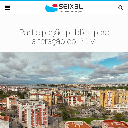
Passar para o conteúdo principal

Participação pública para
alteração do PDM