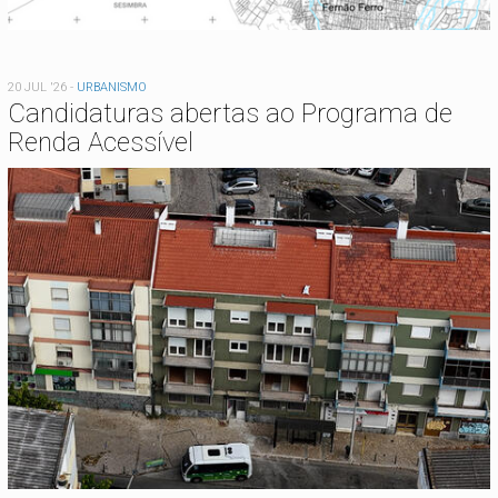
20 JUL '26
-
URBANISMO
Candidaturas abertas ao Programa de
Renda Acessível