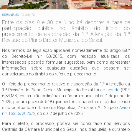
URBANISMO
-
07 JUL '25
Entre os dias 9 e 30 de julho irá decorrer a fase de
participação pública no âmbito do início do
procedimento de elaboração da 1.ª Alteração da 1.ª
Revisão do Plano Diretor Municipal do Seixal.
Nos termos da legislação aplicável, nomeadamente do artigo 88.º
do Decreto-Lei n.º 80/2015, com redação atualizada, os
interessados poderão formular sugestões, bem como apresentar
informações sobre quaisquer questões que possam ser
consideradas no âmbito do referido procedimento.
O início do procedimento relativo à elaboração da 1.ª Alteração da
1.ª Revisão do Plano Diretor Municipal do Seixal foi
deliberado
(PDF
6,84 MB) em reunião ordinária da câmara municipal de 4 de junho de
2025, por um prazo de 548 (quinhentos e quarenta e oito) dias, tendo
sido publicado em Diário da República, 2.ª série, n.º 125 pelo
Aviso
n.º 16366/2025/2
, do dia 2 de julho de 2025.
Para o efeito, o processo, poderá ser consultado nos Serviços
Centrais da Câmara Municipal do Seixal, nos dias úteis, e durante o