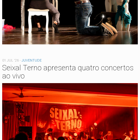
01 JUL '26
-
JUVENTUDE
Seixal Terno apresenta quatro concertos
ao vivo