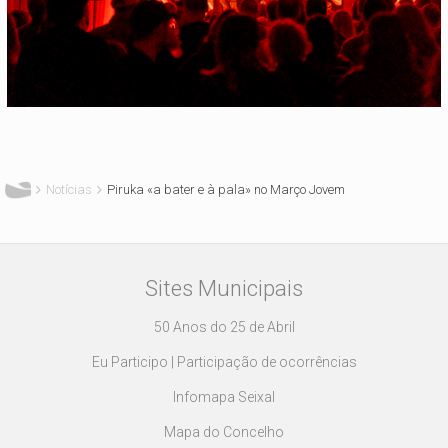
Está aqui
Notícias
Piruka «a bater e à pala» no Março Jovem
Sites Municipais
50 Anos do 25 de Abril
Eu Participo | Participação de ocorrências
Infomapa Seixal
Mapa do Concelho