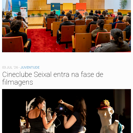
03 JUL '26
-
JUVENTUDE
Cineclube Seixal entra na fase de
filmagens