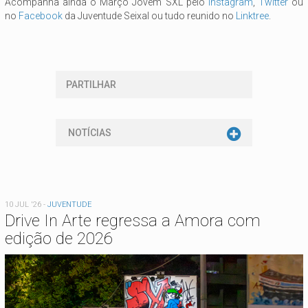
Acompanha ainda o Março Jovem SXL pelo
Instagram
,
T
witter
ou
no
Facebook
da Juventude Seixal ou tudo reunido no
Linktree
.
PARTILHAR
NOTÍCIAS
10 JUL '26
-
JUVENTUDE
Drive In Arte regressa a Amora com
edição de 2026