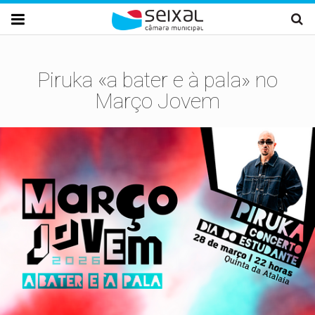
Passar para o conteúdo principal

Piruka «a bater e à pala» no
Março Jovem