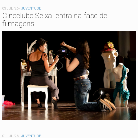
03 JUL '26
-
JUVENTUDE
Cineclube Seixal entra na fase de
filmagens
01 JUL '26
-
JUVENTUDE