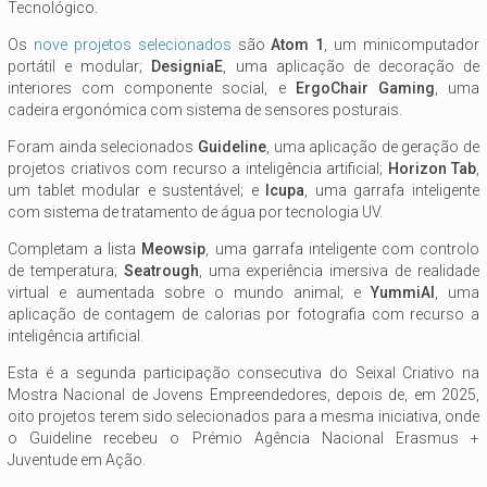
Tecnológico.
Os
nove projetos selecionados
são
Atom 1
, um minicomputador
portátil e modular;
DesigniaE
, uma aplicação de decoração de
interiores com componente social, e
ErgoChair Gaming
, uma
cadeira ergonómica com sistema de sensores posturais.
Foram ainda selecionados
Guideline
, uma aplicação de geração de
projetos criativos com recurso a inteligência artificial;
Horizon Tab
,
um tablet modular e sustentável; e
Icupa
, uma garrafa inteligente
com sistema de tratamento de água por tecnologia UV.
Completam a lista
Meowsip
, uma garrafa inteligente com controlo
de temperatura;
Seatrough
, uma experiência imersiva de realidade
virtual e aumentada sobre o mundo animal; e
YummiAI
, uma
aplicação de contagem de calorias por fotografia com recurso a
inteligência artificial.
Esta é a segunda participação consecutiva do Seixal Criativo na
Mostra Nacional de Jovens Empreendedores, depois de, em 2025,
oito projetos terem sido selecionados para a mesma iniciativa, onde
o Guideline recebeu o Prémio Agência Nacional Erasmus +
Juventude em Ação.