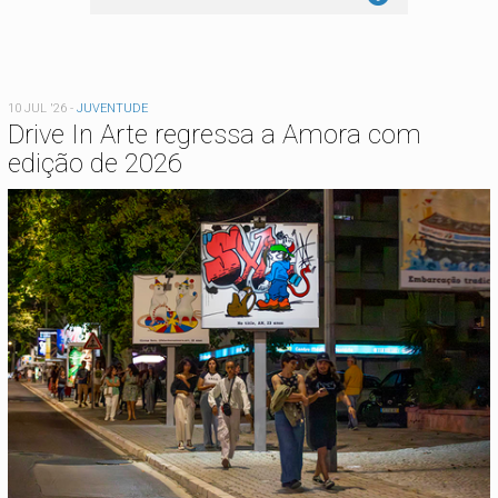
10 JUL '26
-
JUVENTUDE
Drive In Arte regressa a Amora com
edição de 2026