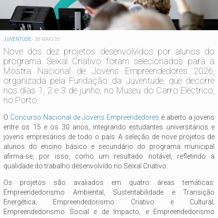
JUVENTUDE
-
28 MAIO '26
Nove dos dez projetos desenvolvidos por alunos do
programa Seixal Criativo foram selecionados para a
Mostra Nacional de Jovens Empreendedores 2026,
organizada pela Fundação da Juventude, que decorre
nos dias 1, 2 e 3 de junho, no Museu do Carro Eléctrico,
no Porto.
O
Concurso Nacional de Jovens Empreendedores
é aberto a jovens
entre os 15 e os 30 anos, integrando estudantes universitários e
jovens empresários de todo o país. A seleção de nove projetos de
alunos do ensino básico e secundário do programa municipal
afirma-se, por isso, como um resultado notável, refletindo a
qualidade do trabalho desenvolvido no Seixal Criativo.
Os projetos são avaliados em quatro áreas temáticas:
Empreendedorismo Ambiental, Sustentabilidade e Transição
Energética; Empreendedorismo Criativo e Cultural;
Empreendedorismo Social e de Impacto, e Empreendedorismo