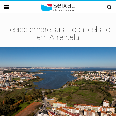
Passar para o conteúdo principal

Tecido empresarial local debate
em Arrentela