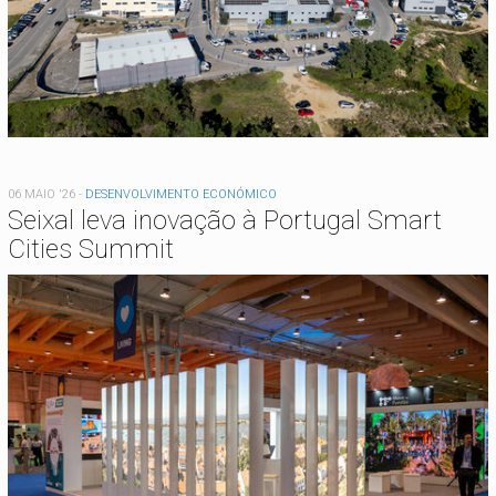
06 MAIO '26
-
DESENVOLVIMENTO ECONÓMICO
Seixal leva inovação à Portugal Smart
Cities Summit