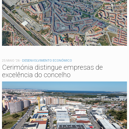
25 MAIO '26
-
DESENVOLVIMENTO ECONÓMICO
Cerimónia distingue empresas de
excelência do concelho