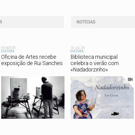
R
NOTÍCIAS
03 AGO '26
10 JUL '26
CULTURA
CULTURA
Oficina de Artes recebe
Biblioteca municipal
exposição de Rui Sanches
celebra o verão com
«Nadadorzinho»