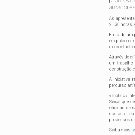
promovid
amadores
As apresentaç
21.30 horas. A
Fruto de um 
em palco o tr
e o contacto 
Através de di
um trabalho 
construção c
A iniciativa
percurso artí
«Tríptico» in
Seixal que d
oficinas de e
contacto da
processos de
Saiba mais
a