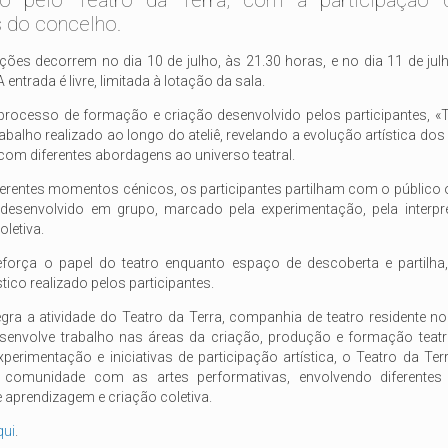
o pelo Teatro da Terra, com a participação 
 do concelho.
ões decorrem no dia 10 de julho, às 21.30 horas, e no dia 11 de jul
 entrada é livre, limitada à lotação da sala.
processo de formação e criação desenvolvido pelos participantes, «Tr
abalho realizado ao longo do ateliê, revelando a evolução artística dos 
com diferentes abordagens ao universo teatral.
ferentes momentos cénicos, os participantes partilham com o público 
desenvolvido em grupo, marcado pela experimentação, pela interpr
oletiva.
 reforça o papel do teatro enquanto espaço de descoberta e partilha
stico realizado pelos participantes.
tegra a atividade do Teatro da Terra, companhia de teatro residente 
esenvolve trabalho nas áreas da criação, produção e formação teatra
xperimentação e iniciativas de participação artística, o Teatro da T
 comunidade com as artes performativas, envolvendo diferentes
 aprendizagem e criação coletiva.
qui
.