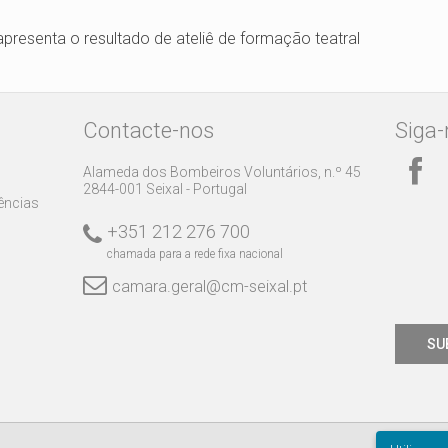
 apresenta o resultado de ateliê de formação teatral
Contacte-nos
Siga-
Alameda dos Bombeiros Voluntários, n.º 45
2844-001 Seixal - Portugal
rências
+351 212 276 700
chamada para a rede fixa nacional
camara.geral@cm-seixal.pt
SU