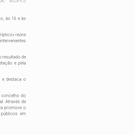
de atores
ho, às 16 e às
íptico» reúne
intervenientes
o resultado de
etação e pela
, e destaca o
no concelho do
l. Através de
erra promove o
 públicos em