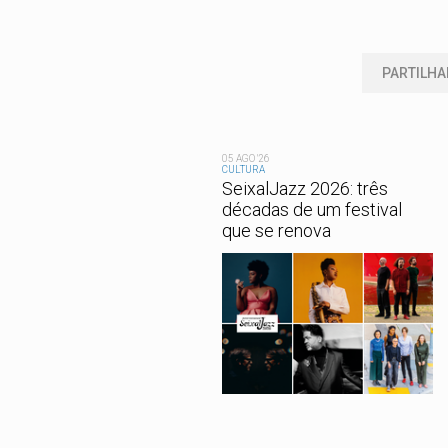
PARTILHA
05 AGO '26
CULTURA
SeixalJazz 2026: três
décadas de um festival
que se renova
Está aqui