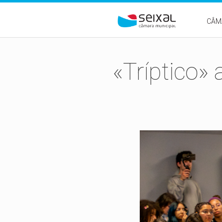
Passar para o conteúdo principal
CÂM
«Tríptico» 