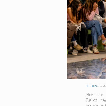
-
07 J
CULTURA
Nos dias 
Seixal re