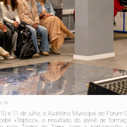
UL '26
10 e 11 de julho, o Auditório Municipal do Fórum C
cebe «Tríptico», o resultado do ateliê de formaç