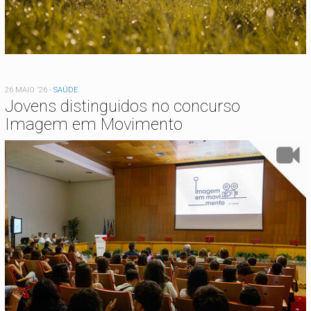
26 MAIO '26
-
SAÚDE
Jovens distinguidos no concurso
Imagem em Movimento