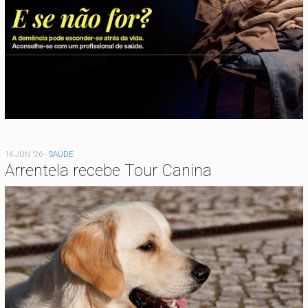
16 JUN '26
-
SAÚDE
Arrentela recebe Tour Canina