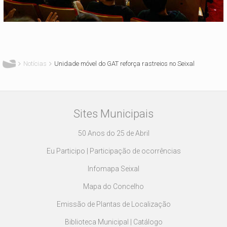
Está aqui
Notícias
Unidade móvel do GAT reforça rastreios no Seixal
Sites Municipais
50 Anos do 25 de Abril
Eu Participo | Participação de ocorrências
Infomapa Seixal
Mapa do Concelho
Emissão de Plantas de Localização
Biblioteca Municipal | Catálogo