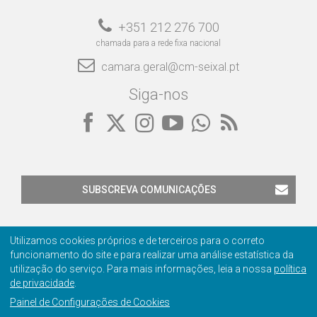
+351 212 276 700
chamada para a rede fixa nacional
camara.geral@cm-seixal.pt
Siga-nos
SUBSCREVA COMUNICAÇÕES
Utilizamos cookies próprios e de terceiros para o correto
funcionamento do site e para realizar uma análise estatística da
utilização do serviço. Para mais informações, leia a nossa
política
de privacidade
.
Contactos
Privacidade
Ficha Técnica
Certificação
Painel de Configurações de Cookies
© 2001-2026 Câmara Municipal do Seixal
Manage