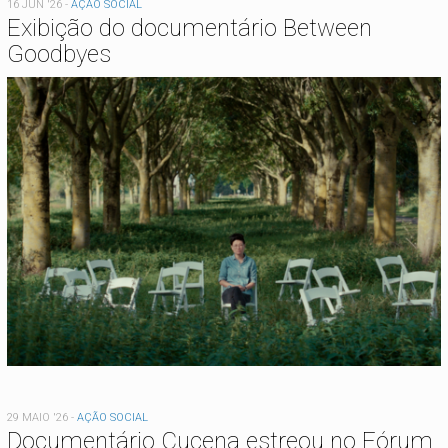
16 JUN '26
-
AÇÃO SOCIAL
Exibição do documentário Between
Goodbyes
29 MAIO '26
-
AÇÃO SOCIAL
Documentário Cucena estreou no Fórum