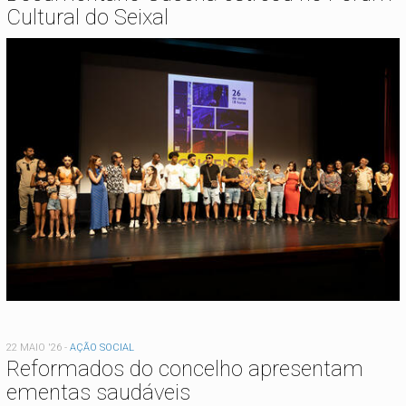
Cultural do Seixal
22 MAIO '26
-
AÇÃO SOCIAL
Reformados do concelho apresentam
ementas saudáveis