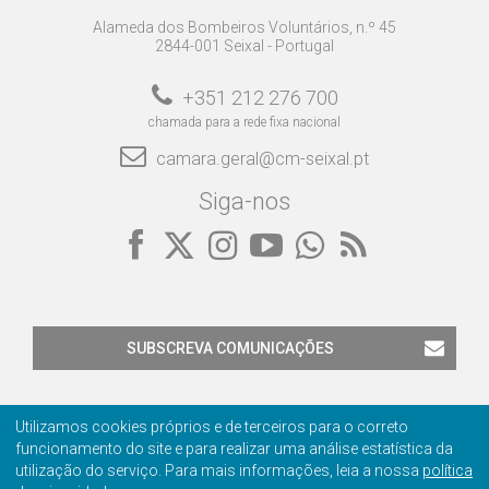
Alameda dos Bombeiros Voluntários, n.º 45
2844-001 Seixal - Portugal
+351 212 276 700
chamada para a rede fixa nacional
camara.geral@cm-seixal.pt
Siga-nos
SUBSCREVA COMUNICAÇÕES
Utilizamos cookies próprios e de terceiros para o correto
funcionamento do site e para realizar uma análise estatística da
utilização do serviço. Para mais informações, leia a nossa
política