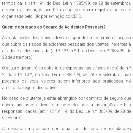
termos da lei (art.º 9º, do Dec. Lei n.º 385/99, de 28 de setembro),
devendo a inscrição ser feita anualmente em registo atualmente
organizado pelo IDP, por extinção do CEFD.
Quem é obrigado ao Seguro de Acidentes Pessoais?
As instalações desportivas devem dispor de um contrato de seguro
que cubra os riscos de acidentes pessoais dos utentes inerentes à
atividade aí desenvolvida (art.º 13º, n.º 1, do Dec. Lei n.º 385/99, de
28 de setembro).
O seguro garantirá as coberturas expostas nas alíneas a) e b) do n.º
2, do art.º 13.º, do Dec. Lei n.º 385/99, de 28 de setembro, não
podendo os seus valores serem inferiores aos praticados no
âmbito do seguro desportivo.
No caso de o utente já estar abrangido por contrato de seguro que
cubra tais riscos deve o mesmo declarar a assunção de tais
responsabilidades (art.º 13º, n.º 4, do Dec. Lei n.º 385/99, de 28 de
setembro).
A cessão da posição contratual ou do uso de instalações