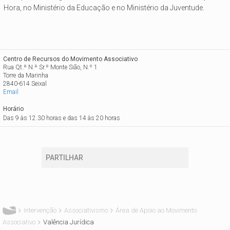
Hora, no Ministério da Educação e no Ministério da Juventude.
Centro de Recursos do Movimento Associativo
Rua Qt.ª N.ª Sr.ª Monte Sião, N.º 1
Torre da Marinha
2840-614 Seixal
Email
Horário
Das 9 às 12.30 horas e das 14 às 20 horas
PARTILHAR
Está aqui
Intervenção
Associativismo
Área de Apoio ao Movimento
Associativo
Valência Jurídica