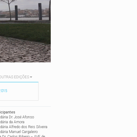
OUTRAS EDIÇÕES
2015
icipantes
dária Dr. José Afonso
dária da Amora
ária Alfredo dos Reis Silveira
dária Manuel Cargaleiro
 Dr. Carlos Ribeiro – AVE de