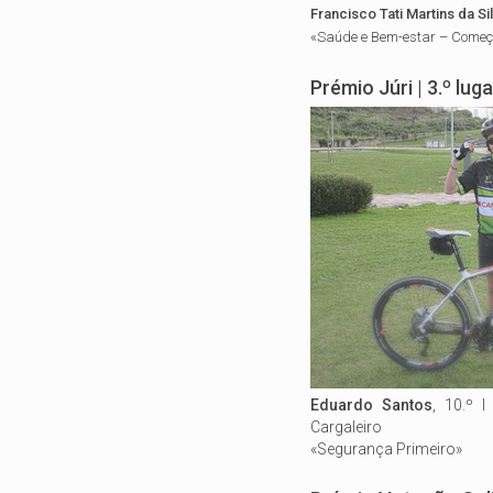
Francisco Tati Martins da Si
«Saúde e Bem-estar – Começ
Prémio Júri | 3.º luga
Eduardo Santos
, 10.º I
Cargaleiro
​«Segurança Primeiro»