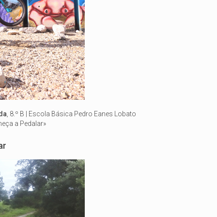
da
, 8.º B | Escola Básica Pedro Eanes Lobato
eça a Pedalar»
gar