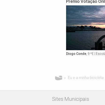
Prémio Votação Onl
Diogo Conde
, 9.ºE | Esc
Está aqui
Eu e a minha bicicleta
Sites Municipais