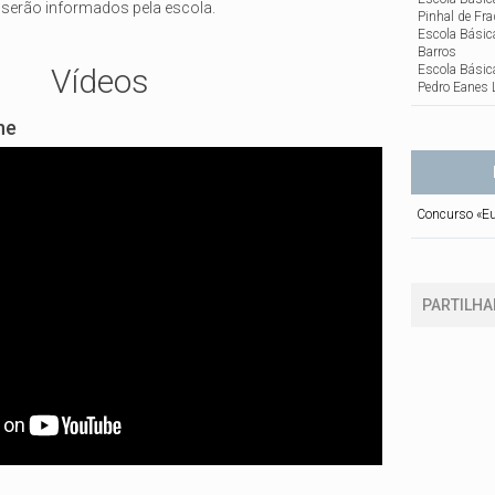
 serão informados pela escola.
Pinhal de Fr
Escola Básic
Barros
Escola Básic
Vídeos
Pedro Eanes 
ne
Concurso «Eu 
PARTILHA