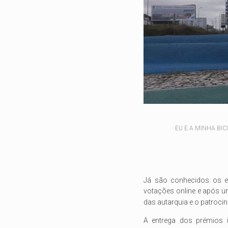
EU E A MINHA BIC
Já são conhecidos os el
votações online e após
u
das autarquia e o patrocinad
A entrega dos prémios i