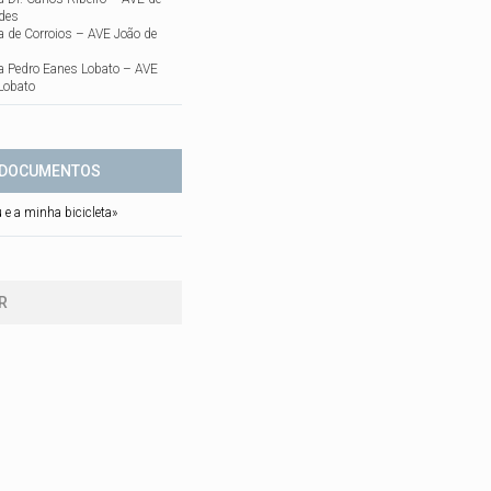
ades
a de Corroios – AVE João de
a Pedro Eanes Lobato – AVE
Lobato
DOCUMENTOS
e a minha bicicleta»
R