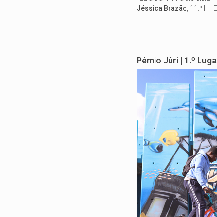
Jéssica Brazão
, 11.º H |
Pémio Júri | 1.º Luga