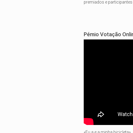
premiados e participantes
Pémio Votação Onli
«Eu a e a minha bicicleta»