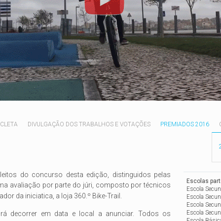
ICLETA
DIVULGAÇÃO DOS TRABALHOS E VOTAÇÕES
PREMIADOS 2016
eitos do concurso desta edição, distinguidos pelas
Escolas part
ma avaliação por parte do júri, composto por técnicos
Escola Secun
or da iniciatica, a loja 360.º Bike-Trail.
Escola Secun
Escola Secund
Escola Secun
rá decorrer em data e local a anunciar. Todos os
Escola Básica