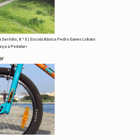
a Serôdio
, 8.º E | Escola Básica Pedro Eanes Lobato
eça a Pedalar»
gar