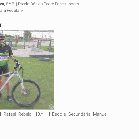
lva
, 8.º B | Escola Básica Pedro Eanes Lobato
a a Pedalar»
r
 | Rafael Rebelo, 10.º I | Escola Secundária Manuel