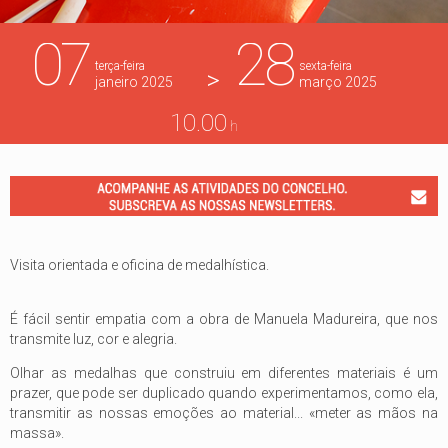
07
28
terça-feira
sexta-feira
>
janeiro
2025
março
2025
10.00
h
Visita orientada e oficina de medalhística.
É fácil sentir empatia com a obra de Manuela Madureira, que nos
transmite luz, cor e alegria.
Olhar as medalhas que construiu em diferentes materiais é um
prazer, que pode ser duplicado quando experimentamos, como ela,
transmitir as nossas emoções ao material... «meter as mãos na
massa».