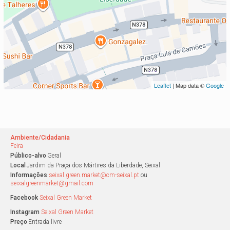
Leaflet
| Map data ©
Google
Ambiente/Cidadania
Feira
Público-alvo
Geral
Local
Jardim da Praça dos Mártires da Liberdade, Seixal
Informações
seixal.green.market@cm-seixal.pt
ou
seixalgreenmarket@gmail.com
Facebook
Seixal Green Market
Instagram
Seixal Green Market
Preço
Entrada livre