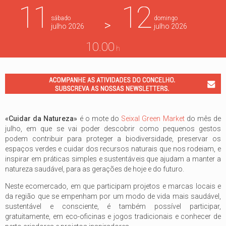
11
12
sábado
domingo
>
julho
2026
julho
2026
10.00
h
«Cuidar da Natureza»
é o mote do
Seixal Green Market
do mês de
julho, em que se vai poder descobrir como pequenos gestos
podem contribuir para proteger a biodiversidade, preservar os
espaços verdes e cuidar dos recursos naturais que nos rodeiam, e
inspirar em práticas simples e sustentáveis que ajudam a manter a
natureza saudável, para as gerações de hoje e do futuro.
Neste ecomercado, em que participam projetos e marcas locais e
da região que se empenham por um modo de vida mais saudável,
sustentável e consciente, é também possível participar,
gratuitamente, em eco-oficinas e jogos tradicionais e conhecer de