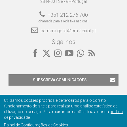
2844-001 Seixal - Portugal
+351 212 276 700
chamada para a rede fixa nacional
camara.geral@cm-seixal.pt
Siga-nos
SUBSCREVA COMUNICAÇÕES
Utilizamos cookies próprios e de terceiros para o correto
funcionamento do site e para realizar uma análise estatística da
utilização do serviço. Para mais informações, leia a nossa
política
Contactos
Privacidade
Ficha Técnica
Certificação
de privacidade
.
Painel de Configurações de Cookies
© 2001-2026 Câmara Municipal do Seixal