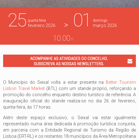
25
01
quarta-feira
domingo
>
fevereiro
2026
março
2026
10.00
h
O Município do Seixal volta a estar presente na
Better Tourism
Lisbon Travel Market
(BTL) com um stande próprio, reforçando a
promoção do concelho enquanto destino turístico de referência. A
inauguração oficial do stande realiza-se no dia 26 de fevereiro,
quinta-feira, às 17 horas.
Além deste espaço exclusivo, o Seixal vai estar igualmente
representado numa área dedicada à promoção turística conjunta,
em parceria com a Entidade Regional de Turismo da Região de
Lisboa (ERT-RL) e os restantes 18 municípios da Área Metropolitana