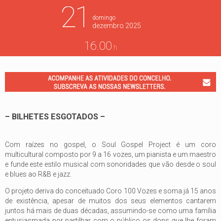
21
domingo
dezembro
2025
16.00
h
– BILHETES ESGOTADOS –
Com raízes no gospel, o Soul Gospel Project é um coro
multicultural composto por 9 a 16 vozes, um pianista e um maestro
e funde este estilo musical com sonoridades que vão desde o soul
e blues ao R&B e jazz.
O projeto deriva do conceituado Coro 100 Vozes e soma já 15 anos
de existência, apesar de muitos dos seus elementos cantarem
juntos há mais de duas décadas, assumindo-se como uma família
entusiasmada por partilhar com o público os dons que lhe foram