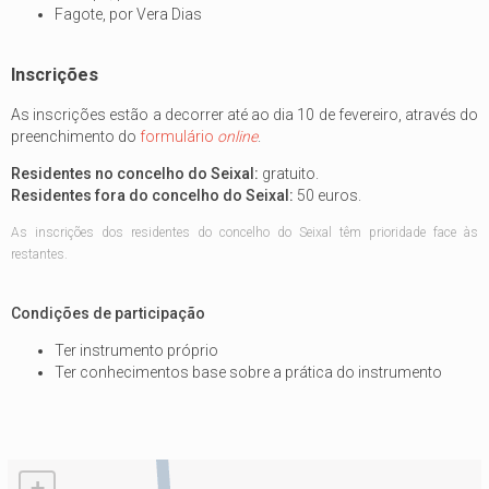
Fagote, por Vera Dias
Inscrições
As inscrições estão a decorrer até ao dia 10 de fevereiro, através do
preenchimento do
formulário
online
.
Residentes no concelho do Seixal:
gratuito.
Residentes fora do concelho do Seixal:
50 euros.
As inscrições dos residentes do concelho do Seixal têm prioridade face às
restantes.
Condições de participação
Ter instrumento próprio
Ter conhecimentos base sobre a prática do instrumento
+