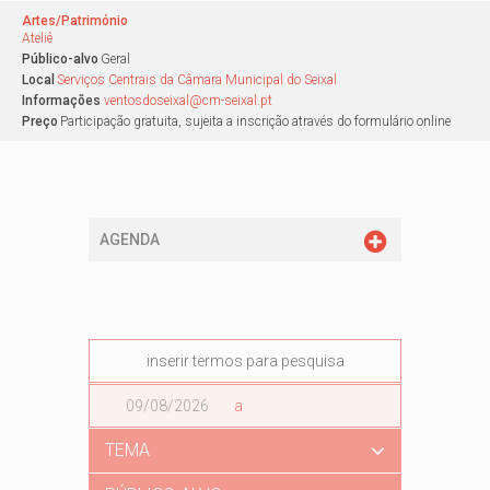
Artes/Património
Ateliê
Público-alvo
Geral
Local
Serviços Centrais da Câmara Municipal do Seixal
Informações
ventosdoseixal@cm-seixal.pt
Preço
Participação gratuita, sujeita a inscrição através do formulário online
AGENDA
Data
a
Data
TEMA