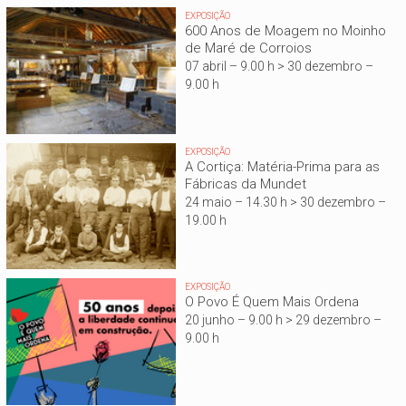
EXPOSIÇÃO
600 Anos de Moagem no Moinho
de Maré de Corroios
07 abril – 9.00 h > 30 dezembro –
9.00 h
EXPOSIÇÃO
A Cortiça: Matéria-Prima para as
Fábricas da Mundet
24 maio – 14.30 h > 30 dezembro –
19.00 h
EXPOSIÇÃO
O Povo É Quem Mais Ordena
20 junho – 9.00 h > 29 dezembro –
9.00 h