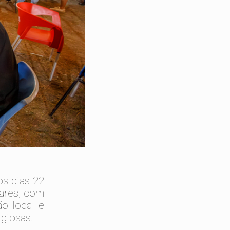
os dias 22
lares, com
o local e
igiosas.