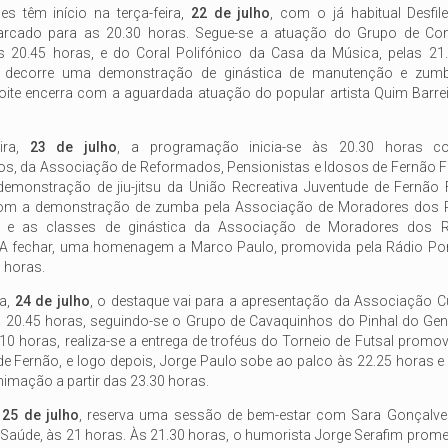
es têm início na terça-feira,
22 de julho
, com o já habitual Desfil
marcado para as 20.30 horas. Segue-se a atuação do Grupo de Con
 20.45 horas, e do Coral Polifónico da Casa da Música, pelas 21
, decorre uma demonstração de ginástica de manutenção e zum
noite encerra com a aguardada atuação do popular artista Quim Barrei
eira,
23 de julho
, a programação inicia-se às 20.30 horas 
s, da Associação de Reformados, Pensionistas e Idosos de Fernão Fe
emonstração de jiu-jitsu da União Recreativa Juventude de Fernão F
om a demonstração de zumba pela Associação de Moradores dos 
, e as classes de ginástica da Associação de Moradores dos 
 A fechar, uma homenagem a Marco Paulo, promovida pela Rádio P
 horas.
ra,
24 de julho
, o destaque vai para a apresentação da Associação Cu
 20.45 horas, seguindo-se o Grupo de Cavaquinhos do Pinhal do Gene
10 horas, realiza-se a entrega de troféus do Torneio de Futsal promov
de Fernão, e logo depois, Jorge Paulo sobe ao palco às 22.25 horas e 
imação a partir das 23.30 horas.
,
25 de julho
, reserva uma sessão de bem-estar com Sara Gonçalve
Saúde, às 21 horas. Às 21.30 horas, o humorista Jorge Serafim pro