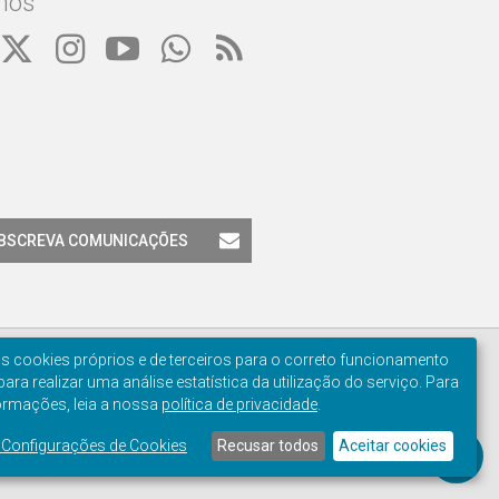
nos
BSCREVA COMUNICAÇÕES
os cookies próprios e de terceiros para o correto funcionamento
 para realizar uma análise estatística da utilização do serviço. Para
ormações, leia a nossa
política de privacidade
.
Manage
e Configurações de Cookies
Recusar todos
Aceitar cookies
cookie
consent