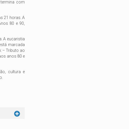
e termina com
as 21 horas. A
Anos 80 e 90,
. A eucaristia
 está marcada
 – Tributo ao
 aos anos 80 e
o, cultura e
o.