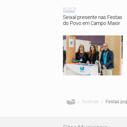
30 JUL '26
TURISMO
Seixal presente nas Festas
do Povo em Campo Maior
Está aqui
Notícias
Festas po