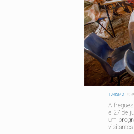
-
15 J
TURISMO
A fregues
e 27 de j
um progr
visitante