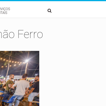
RVIÇOS
ITAIS
não Ferro