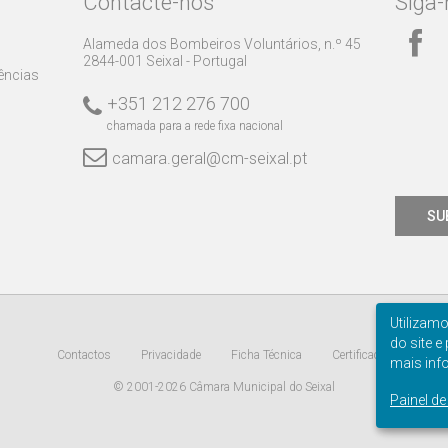
Contacte-nos
Siga-
Alameda dos Bombeiros Voluntários, n.º 45
2844-001 Seixal - Portugal
rências
+351 212 276 700
chamada para a rede fixa nacional
camara.geral@cm-seixal.pt
SU
Utilizam
do site e
Contactos
Privacidade
Ficha Técnica
Certificação
mais inf
© 2001-2026 Câmara Municipal do Seixal
Painel d