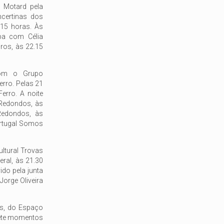
e Motard pela
certinas dos
.15 horas. Às
ba com Célia
ros, às 22.15
com o Grupo
rro. Pelas 21
erro. A noite
Redondos, às
Redondos, às
ortugal Somos
ltural Trovas
ral, às 21.30
ido pela junta
Jorge Oliveira
s, do Espaço
mete momentos