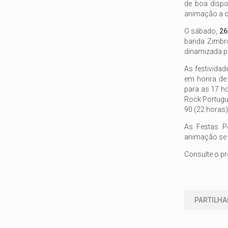
de boa dispo
animação a ca
O sábado,
26
banda Zimbro
dinamizada pe
As festivida
em honra de 
para as 17 h
Rock Portuguê
90 (22 horas)
As Festas P
animação se 
Consulte o 
PARTILHA