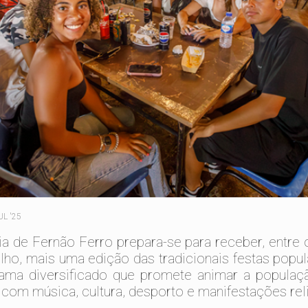
UL '25
ia de Fernão Ferro prepara-se para receber, entre 
ulho, mais uma edição das tradicionais festas popu
ama diversificado que promete animar a populaçã
s com música, cultura, desporto e manifestações rel