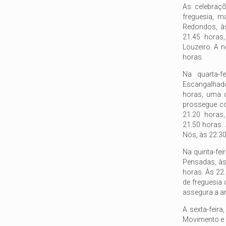
As celebraçõ
freguesia, 
Redondos, às
21.45 horas
Louzeiro. A 
horas.
Na quarta-f
Escangalhado
horas, uma d
prossegue c
21.20 horas
21.50 horas.
Nós, às 22.30
Na quinta-fei
Pensadas, às
horas. Às 22.
de freguesia 
assegura a an
A sexta-feira
Movimento e 