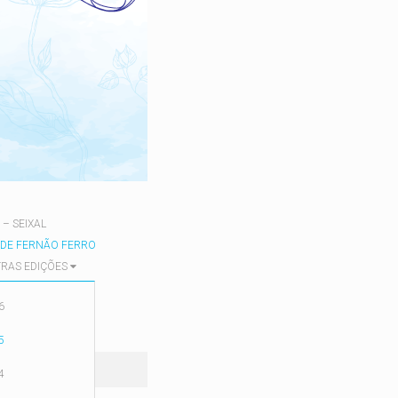
 – SEIXAL
 DE FERNÃO FERRO
RAS EDIÇÕES
6
5
R
4