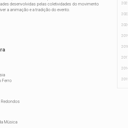
202
ades desenvolvidas pelas coletividades do movimento
iver a animação e a tradição do evento.
202
202
201
201
ira
201
201
sia
201
o Ferro
s Redondos
 da Música