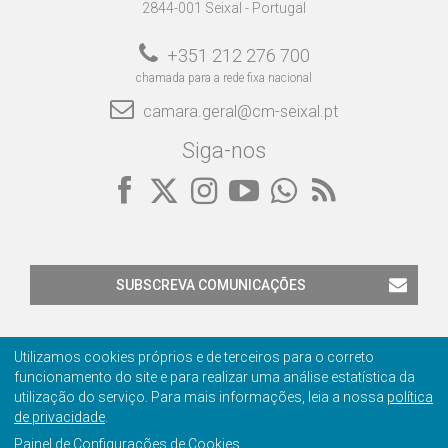
2844-001 Seixal - Portugal
+351 212 276 700
chamada para a rede fixa nacional
camara.geral@cm-seixal.pt
Siga-nos
SUBSCREVA COMUNICAÇÕES
Utilizamos cookies próprios e de terceiros para o correto
funcionamento do site e para realizar uma análise estatística da
utilização do serviço. Para mais informações, leia a nossa
política
de privacidade
.
Contactos
Privacidade
Ficha Técnica
Certificação
Painel de Configurações de Cookies