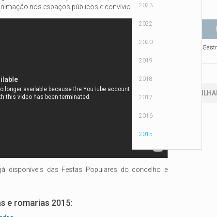
2023
animação nos espaços públicos e convívio popular.
2022
2020
Mostra Gastr
2015
2019
2018
PARTILHA
2017
2016
2015
á disponíveis das Festas Populares do concelho e
as e romarias 2015: