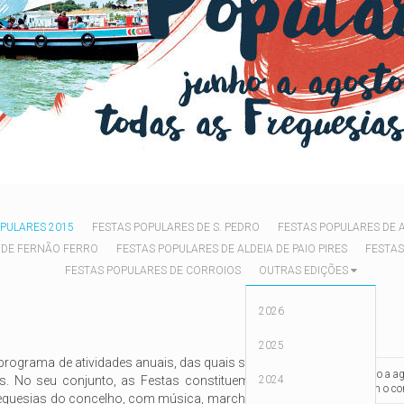
PULARES 2015
FESTAS POPULARES DE S. PEDRO
FESTAS POPULARES DE 
 DE FERNÃO FERRO
FESTAS POPULARES DE ALDEIA DE PAIO PIRES
FESTAS
FESTAS POPULARES DE CORROIOS
OUTRAS EDIÇÕES
2026
2025
 programa de atividades anuais, das quais se destacam
De junho a a
s. No seu conjunto, as Festas constituem meses de
2024
animam o con
guesias do concelho, com música, marchas, folclore,