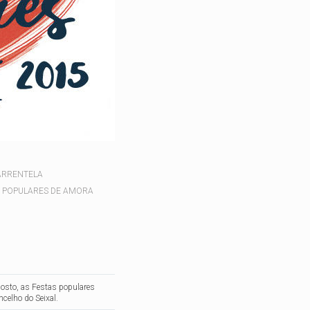
ARRENTELA
 POPULARES DE AMORA
gosto, as Festas populares
celho do Seixal.