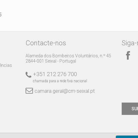
5
Contacte-nos
Siga-
Alameda dos Bombeiros Voluntários, n.º 45
2844-001 Seixal - Portugal
rências
+351 212 276 700
chamada para a rede fixa nacional
camara.geral@cm-seixal.pt
SU