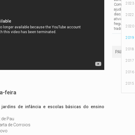
2023
Com elas, cu
ajudam a cont
dias, o quot
2022
atividades e 
freguesias d
2020
tradição.
2019
2018
PARTILHA
2017
2016
2015
a-feira
jardins de infância e escolas básicas do ensino
z de Pau
arta de Corroios
Novo