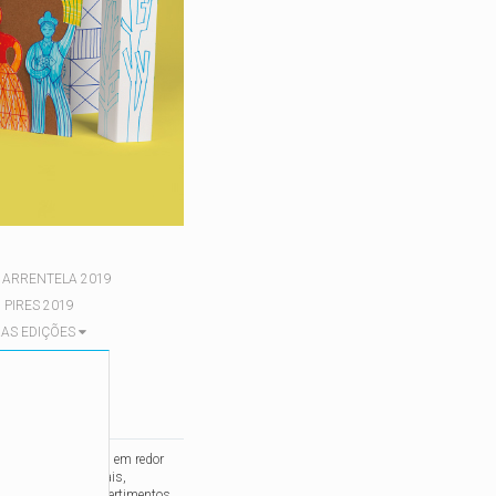
 ARRENTELA 2019
 PIRES 2019
AS EDIÇÕES
pulares juntam-nos em redor
s bailaricos, arraiais,
comes e bebes e divertimentos.