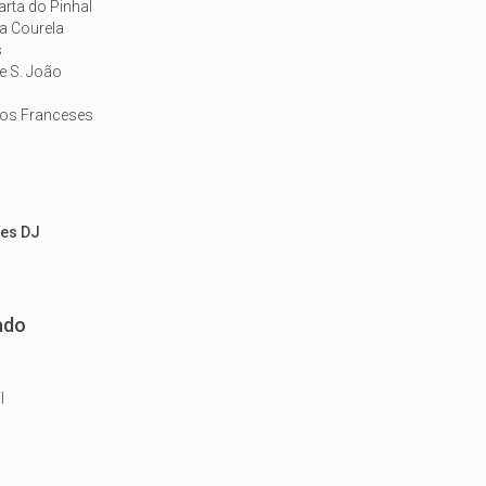
rta do Pinhal
a Courela
s
e S. João
dos Franceses
ues DJ
ado
I