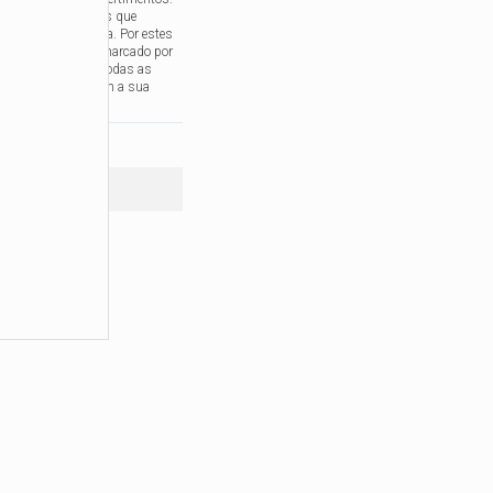
mprem-se tradições que
ar a nossa história. Por estes
idiano municipal é marcado por
animação de rua e todas as
o concelho cumprem a sua
R