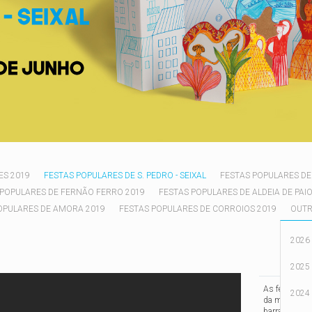
ES 2019
FESTAS POPULARES DE S. PEDRO - SEIXAL
FESTAS POPULARES DE
 POPULARES DE FERNÃO FERRO 2019
FESTAS POPULARES DE ALDEIA DE PAIO
OPULARES DE AMORA 2019
FESTAS POPULARES DE CORROIOS 2019
OUTR
2026
2025
As festas po
2024
da música, no
barracas de 