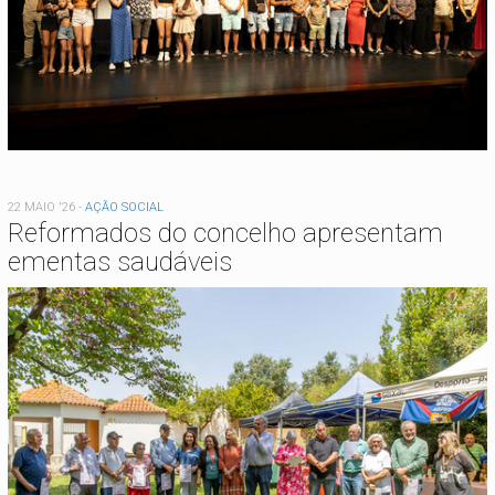
22 MAIO '26
-
AÇÃO SOCIAL
Reformados do concelho apresentam
ementas saudáveis