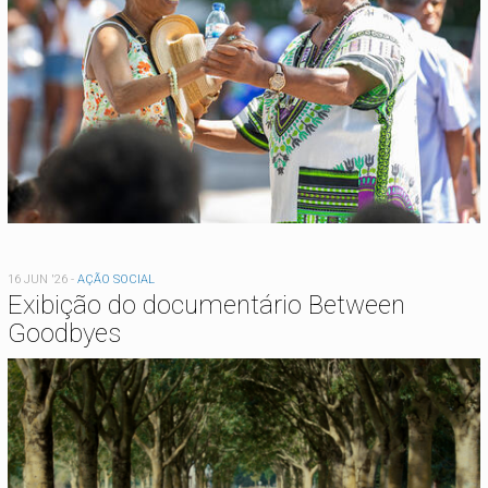
16 JUN '26
-
AÇÃO SOCIAL
Exibição do documentário Between
Goodbyes