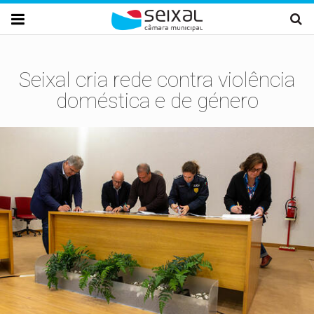
Passar para o conteúdo principal

Seixal cria rede contra violência
doméstica e de género