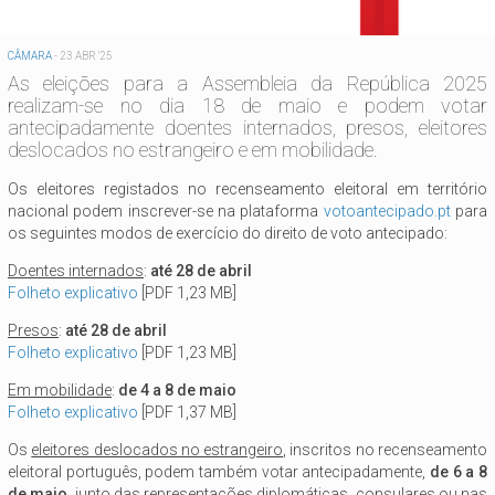
CÂMARA
-
23 ABR '25
As eleições para a Assembleia da República 2025
realizam-se no dia 18 de maio e podem votar
antecipadamente doentes internados, presos, eleitores
deslocados no estrangeiro e em mobilidade.
Os eleitores registados no recenseamento eleitoral em território
nacional podem inscrever-se na plataforma
votoantecipado.pt
para
os seguintes modos de exercício do direito de voto antecipado:
Doentes internados
:
até 28 de abril
Folheto explicativo
[PDF 1,23 MB]
Presos
:
até 28 de abril
Folheto explicativo
[PDF 1,23 MB]
Em mobilidade
:
de 4 a 8 de maio
Folheto explicativo
[PDF 1,37 MB]
Os
eleitores deslocados no estrangeiro
, inscritos no recenseamento
eleitoral português, podem também votar antecipadamente,
de 6 a 8
de maio
, junto das representações diplomáticas, consulares ou nas