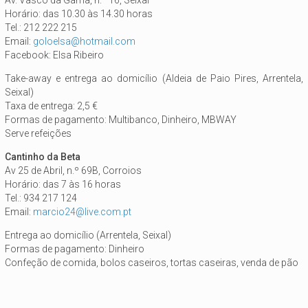
Av. Vasco da Gama, n.º 16, Seixal
Horário: das 10.30 às 14.30 horas
Tel.: 212 222 215
Email:
goloelsa@hotmail.com
Facebook: Elsa Ribeiro
Take-away e entrega ao domicílio (Aldeia de Paio Pires, Arrentela,
Seixal)
Taxa de entrega: 2,5 €
Formas de pagamento: Multibanco, Dinheiro, MBWAY
Serve refeições
Cantinho da Beta
Av 25 de Abril, n.º 69B, Corroios
Horário: das 7 às 16 horas
Tel.: 934 217 124
Email:
marcio24@live.com.pt
Entrega ao domicílio (Arrentela, Seixal)
Formas de pagamento: Dinheiro
Confeção de comida, bolos caseiros, tortas caseiras, venda de pão