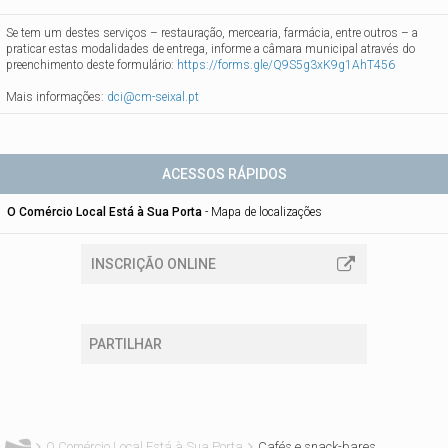
Se tem um destes serviços – restauração, mercearia, farmácia, entre outros – a
praticar estas modalidades de entrega, informe a câmara municipal através do
preenchimento deste formulário:
https://forms.gle/Q9S5g3xK9g1AhT456
Mais informações:
dci@cm-seixal.pt
ACESSOS RÁPIDOS
O Comércio Local Está à Sua Porta
-
Mapa de localizações
INSCRIÇÃO ONLINE
PARTILHAR
Está aqui
O Comércio Local Está à Sua Porta
Cafés e snack-bares