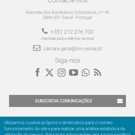
Contacte-nos
Alameda dos Bombeiros Voluntários, n.º 45
2844-001 Seixal - Portugal
+351 212 276 700
chamada para a rede fixa nacional
camara.geral@cm-seixal.pt
Siga-nos
SUBSCREVA COMUNICAÇÕES
Utilizamos cookies próprios e de terceiros para o correto
funcionamento do site e para realizar uma análise estatística da
utilização do serviço. Para mais informações, leia a nossa
política