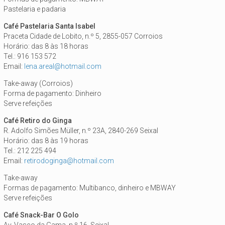
Pastelaria e padaria
Café Pastelaria Santa Isabel
Praceta Cidade de Lobito, n.º 5, 2855-057 Corroios
Horário: das 8 às 18 horas
Tel.: 916 153 572
Email:
lena.areal@hotmail.com
Take-away (Corroios)
Forma de pagamento: Dinheiro
Serve refeições
Café Retiro do Ginga
R. Adolfo Simões Müller, n.º 23A, 2840-269 Seixal
Horário: das 8 às 19 horas
Tel.: 212 225 494
Email:
retirodoginga@hotmail.com
Take-away
Formas de pagamento: Multibanco, dinheiro e MBWAY
Serve refeições
Café Snack-Bar O Golo