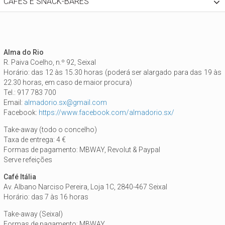
CAFÉS E SNACK-BARES
Alma do Rio
R. Paiva Coelho, n.º 92, Seixal
Horário: das 12 às 15.30 horas (poderá ser alargado para das 19 às
22.30 horas, em caso de maior procura)
Tel.: 917 783 700
Email:
almadorio.sx@gmail.com
Facebook:
https://www.facebook.com/almadorio.sx/
Take-away (todo o concelho)
Taxa de entrega: 4 €
Formas de pagamento: MBWAY, Revolut & Paypal
Serve refeições
Café Itália
Av. Albano Narciso Pereira, Loja 1C, 2840-467 Seixal
Horário: das 7 às 16 horas
Take-away (Seixal)
Formas de pagamento: MBWAY