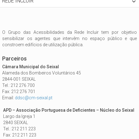
REDE INCLUIR
O Grupo das Acessibilidades da Rede Incluir tem por objetivo
sensibilizar os agentes que intervêm no espaço público e que
constroem edifícios de utilização pública.
Parceiros
Câmara Municipal do Seixal
Alameda dos Bombeiros Voluntários 45
2844-001 SEIXAL
Tel.: 212 276 700
Fax: 212 276 701
Email:
ddsc@cm-seixal.pt
APD – Associação Portuguesa de Deficientes – Núcleo do Seixal
Largo da Igreja 1
2840 SEIXAL
Tel.: 212 211 223
Fax: 212 211 223