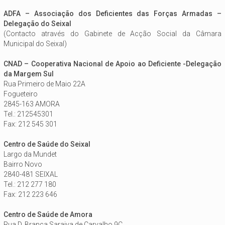
ADFA – Associação dos Deficientes das Forças Armadas –
Delegação do Seixal
(Contacto através do Gabinete de Acção Social da Câmara
Municipal do Seixal)
CNAD – Cooperativa Nacional de Apoio ao Deficiente -Delegação
da Margem Sul
Rua Primeiro de Maio 22A
Fogueteiro
2845-163 AMORA
Tel.: 212545301
Fax: 212 545 301
Centro de Saúde do Seixal
Largo da Mundet
Bairro Novo
2840-481 SEIXAL
Tel.: 212 277 180
Fax: 212 223 646
Centro de Saúde de Amora
Rua D. Branca Saraiva de Carvalho 9C