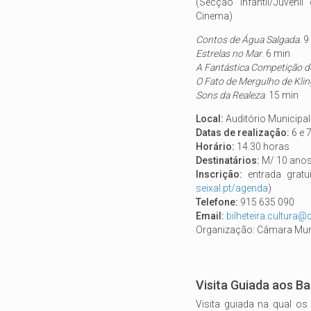
(Secção Infantil/Juvenil
Cinema)
Contos de Água Salgada
. 
Estrelas no Mar
. 6 min
A Fantástica Competição 
O Fato de Mergulho de Klin
Sons da Realeza
. 15 min
Local:
Auditório Municipal
Datas de realização:
6 e 
Horário:
14.30 horas
Destinatários:
M/ 10 ano
Inscrição:
entrada gratu
seixal.pt/agenda
)
Telefone:
915 635 090
Email:
bilheteira.cultura@
Organização: Câmara Muni
Visita Guiada aos Ba
Visita guiada na qual os