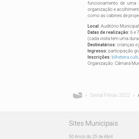
funcionamento de uma s
organização e acolhimento
como as cabines de projeç
Local:
Auditório Municipal
Datas de realização:
6 e 
(cada visita tem uma dur
Destinatários:
crianças e 
Ingresso:
participação gra
Inscrições:
bilheteira.cul
Organização: Câmara Muni
Está aqui
Seixal Férias 2022
Sites Municipais
50 Anos do 25 de Abril