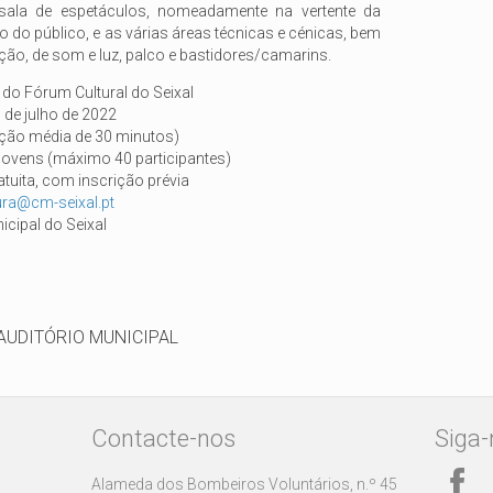
ala de espetáculos, nomeadamente na vertente da
 do público, e as várias áreas técnicas e cénicas, bem
ão, de som e luz, palco e bastidores/camarins.
 do Fórum Cultural do Seixal
7 de julho de 2022
ação média de 30 minutos)
jovens (máximo 40 participantes)
tuita, com inscrição prévia
tura@cm-seixal.pt
cipal do Seixal
AUDITÓRIO MUNICIPAL
Contacte-nos
Siga-
Alameda dos Bombeiros Voluntários, n.º 45