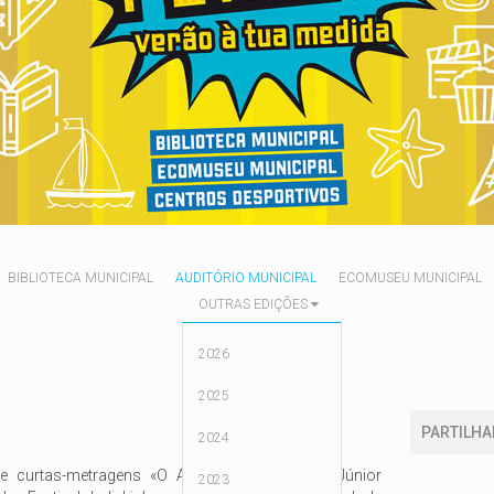
BIBLIOTECA MUNICIPAL
AUDITÓRIO MUNICIPAL
ECOMUSEU MUNICIPAL
OUTRAS EDIÇÕES
2026
2025
PARTILHA
2024
e curtas-metragens «O Ar e o Mar» do IndieJúnior
2023