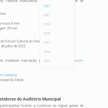
 do Festival IndieLisboa – Festival Internacional de
2022
9 min
2021
de Voos
. 6 min
2019
gert
. 20 min
2018
 do Fórum Cultural do Seixal
2017
7 de julho de 2022
2016
s
ita mediante marcação prévia (em
https://www.cm-
2015
cm-seixal.pt
cipal do Seixal
stidores do Auditório Municipal
 participantes ficarão a conhecer as regras gerais de