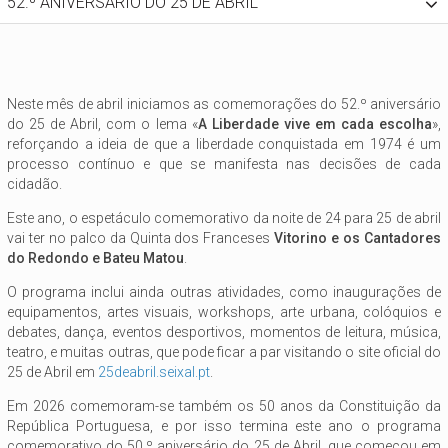
52.º ANIVERSÁRIO DO 25 DE ABRIL
Neste mês de abril iniciamos as comemorações do 52.º aniversário
do 25 de Abril, com o lema «
A Liberdade vive em cada escolha
»,
reforçando a ideia de que a liberdade conquistada em 1974 é um
processo contínuo e que se manifesta nas decisões de cada
cidadão.
Este ano, o espetáculo comemorativo da noite de 24 para 25 de abril
vai ter no palco da Quinta dos Franceses
Vitorino e os Cantadores
do Redondo e Bateu Matou
.
O programa inclui ainda outras atividades, como inaugurações de
equipamentos, artes visuais, workshops, arte urbana, colóquios e
debates, dança, eventos desportivos, momentos de leitura, música,
teatro, e muitas outras, que pode ficar a par visitando o site oficial do
25 de Abril em
25deabril.seixal.pt
.
Em 2026 comemoram-se também os 50 anos da Constituição da
República Portuguesa, e por isso termina este ano o programa
comemorativo do 50.º aniversário do 25 de Abril, que começou em