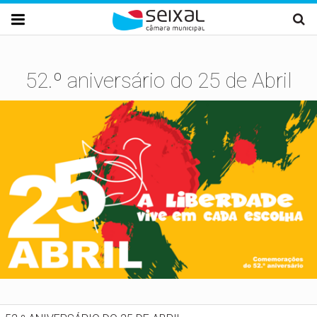
Passar para o conteúdo principal

52.º aniversário do 25 de Abril