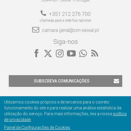
+351 212 276 700
chamada para a rede fixa nacional
camara.geral@cm-seixal.pt
Siga-nos
SUBSCREVA COMUNICAÇÕES
Utilizamos cookies próprios e de terceiros para o correto
funcionamento do site e para realizar uma análise estatística da
utilização do serviço. Para mais informações, leia a nossa
política
Contactos
Privacidade
Ficha Técnica
Certificação
de privacidade
.
Painel de Configurações de Cookies
© 2001-2026 Câmara Municipal do Seixal