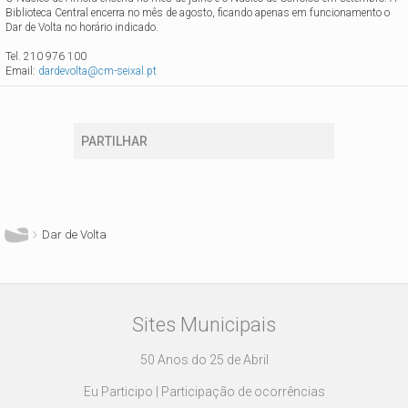
Biblioteca Central encerra no mês de agosto, ficando apenas em funcionamento o
Dar de Volta no horário indicado.
Tel. 210 976 100
Email:
dardevolta@cm-seixal.pt
PARTILHAR
Está aqui
Dar de Volta
Sites Municipais
50 Anos do 25 de Abril
Eu Participo | Participação de ocorrências