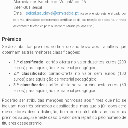
Alameda dos Bombeiros Voluntários 45
2844-001 Seixal
Email:
seixal.saudavel@cm-seixal.pt
(caso o envio seja efetuado por
esta via, deverão os concorrentes certificar-se da boa receção do trabalho, através
de contacto telefónico para a Câmara Municipal do Seixal)
Prémios
Serão atribuídos prémios no final do ano letivo aos trabalhos que
obtenham as três melhores classificações:
1.º classificado:
cartão-oferta no valor duzentos euros (200
euros) para aquisição de material pedagógico;
2.º classificado:
cartão-oferta no valor cem euros (100
euros) para aquisição de material pedagógico;
3.º classificado:
cartão-oferta no valor cinquenta euros (50
euros) para aquisição de material pedagógico.
Poderão ser atribuídas menções honrosas aos filmes que não se
incluam nos três primeiros classificados, mas que o júri considere
merecedores dessa distinção, bem como atribuídos um ou mais
prémios
ex aequo
e neste caso o valor será repartido pelo número de
titulares desse prémio.