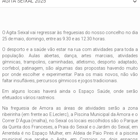
AGITA SEIXAL 2025
O Agita Seixal vai regressar às freguesias do nosso concelho no dia
25 de maio, domingo, entre as 9.30 e as 12.30 horas.
O desporto e a saúde vão estar na rua com atividades para toda a
população. Aulas abertas, dança, artes marciais, atividades
gímnicas, trampolins, caminhadas, atletismo, desporto adaptado,
corfebol, patinagem, são algumas das propostas havendo muito
por onde escolher e experimentar. Para os mais novos, não vão
faltar insufláveis, percursos gímnicos e jogos tradicionais.
Em alguns locais haverá ainda o Espaço Saúde, onde serão
efetuados vários rastreios.
Na freguesia de Amora as áreas de atividades serão a zona
ribeirinha (em frente ao E.Leclerc), a Piscina Municipal da Amora e o
Correr D´Água (malha), no Seixal os locais escolhidos são o Parque
da Quinta dos Franceses, a Praia do Seixal e o Jardim do Seixal, em
Arrentela é no Espaço Mulher, em Aldeia de Paio Pires é a piscina
municipal que recebe o Agita, em Corroios os dois espaços