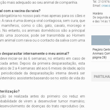
Tel.: 210 976
nação mais adequado ao seu animal de companhia.
Email:
croac
l com a vacina da raiva?
Horário
é obrigatória no nosso país mas apenas para os cães e
De segunda a 
 A raiva é uma doença viral contagiosa, sem cura, que
e das 14 às 
r mamíferos, como o cão, gato, cavalo, morcego e
. No entanto, os animais domésticos são a principal
endo uma zoonose, pode ser transmitida ao Homem
um animal com raiva ou o contacto da saliva com uma
Preçário Cent
 desparasitar internamente o meu animal?
Animais Comp
página 28)
 deve iniciar-se às 6 semanas, no entanto em caso de
ciada antes. Depois da primeira desparasitação, esta
rvalos de 2 a 4 semanas até aos 6 meses de idade; após
periodicidade da desparasitação interna deverá ser
PARTILHA
eterinário assistente baseando-se no estilo de vida do
terilização?
ação se realizada antes do primeiro cio reduz em
babilidade de virem a desenvolver tumor mamário;
esenvolvimento de doenças do trato reprodutivo (ex.