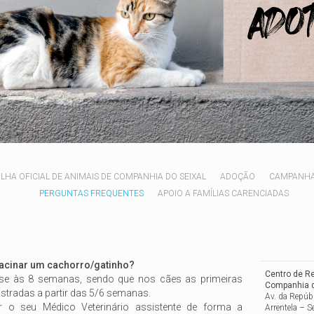
HA OFICIAL DE ANIMAIS DE COMPANHIA DO SEIXAL
ADOÇÃO
CAMPANH
PERGUNTAS FREQUENTES
APOIO A FAMÍLIAS CARENCIADAS
acinar um cachorro/gatinho?
Centro de Re
r-se às 8 semanas, sendo que nos cães as primeiras
Companhia d
stradas a partir das 5/6 semanas.
Av. da Repúb
r o seu Médico Veterinário assistente de forma a
Arrentela – S