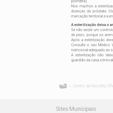
piómetra).
Nos machos a esteriliza
doenças da próstata. Os
marcação territorial e a 
A esterilização deixa o 
Se não existir um control
de peso, porque os anim
Após a esterilização dev
Consulte o seu Médico V
nutricional adequado ao 
A esterilização não dei
guardião da casa e brinca
Está aqui
Centro de Recolha Ofi
Sites Municipais