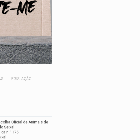
AS
LEGISLAÇÃO
colha Oficial de Animais de
o Seixal
lica n.º 175
eixal