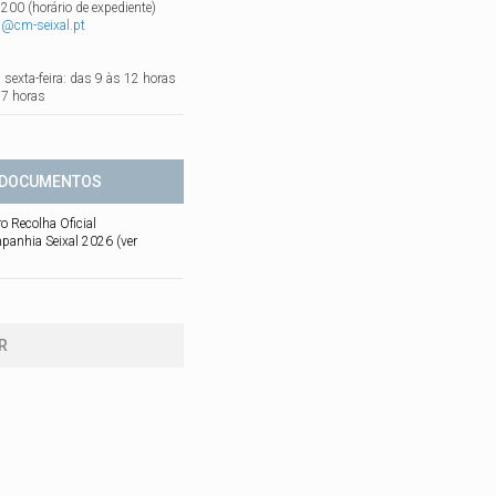
 200 (horário de expediente)
s@cm-seixal.pt
sexta-feira: das 9 às 12 horas
17 horas
DOCUMENTOS
ro Recolha Oficial
anhia Seixal 2026 (ver
R