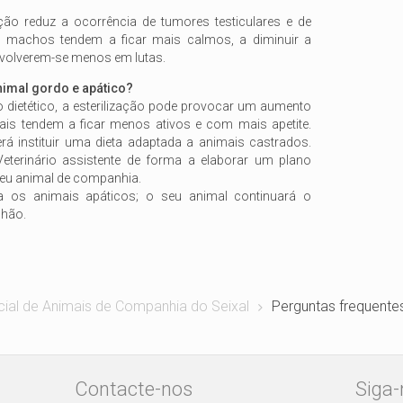
ção reduz a ocorrência de tumores testiculares e de
 machos tendem a ficar mais calmos, a diminuir a
envolverem-se menos em lutas.
animal gordo e apático?
o dietético, a esterilização pode provocar um aumento
ais tendem a ficar menos ativos e com mais apetite.
erá instituir uma dieta adaptada a animais castrados.
eterinário assistente de forma a elaborar um plano
seu animal de companhia.
xa os animais apáticos; o seu animal continuará o
lhão.
cial de Animais de Companhia do Seixal
Perguntas frequente
Contacte-nos
Siga-