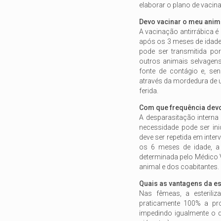
elaborar o plano de vaci
Devo vacinar o meu anima
A vacinação antirrábica 
após os 3 meses de idade.
pode ser transmitida po
outros animais selvagens
fonte de contágio e, s
através da mordedura de 
ferida.
Com que frequência devo
A desparasitação interna
necessidade pode ser ini
deve ser repetida em inte
os 6 meses de idade, a 
determinada pelo Médico V
animal e dos coabitantes.
Quais as vantagens da es
Nas fêmeas, a esteriliz
praticamente 100% a pro
impedindo igualmente o d