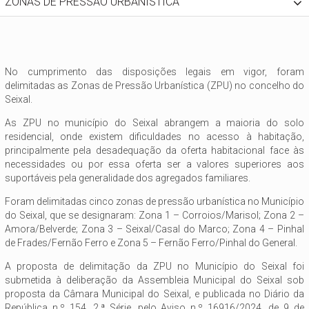
ZONAS DE PRESSÃO URBANÍSTICA
No cumprimento das disposições legais em vigor, foram
delimitadas as Zonas de Pressão Urbanística (ZPU) no concelho do
Seixal.
As ZPU no município do Seixal abrangem a maioria do solo
residencial, onde existem dificuldades no acesso à habitação,
principalmente pela desadequação da oferta habitacional face às
necessidades ou por essa oferta ser a valores superiores aos
suportáveis pela generalidade dos agregados familiares.
Foram delimitadas cinco zonas de pressão urbanística no Município
do Seixal, que se designaram: Zona 1 – Corroios/Marisol; Zona 2 –
Amora/Belverde; Zona 3 – Seixal/Casal do Marco; Zona 4 – Pinhal
de Frades/Fernão Ferro e Zona 5 – Fernão Ferro/​Pinhal do General.
A proposta de delimitação da ZPU no Município do Seixal foi
submetida à deliberação da Assembleia Municipal do Seixal sob
proposta da Câmara Municipal do Seixal, e publicada no Diário da
República n.º 154, 2.ª Série, pelo Aviso n.º 16916/2024, de 9 de